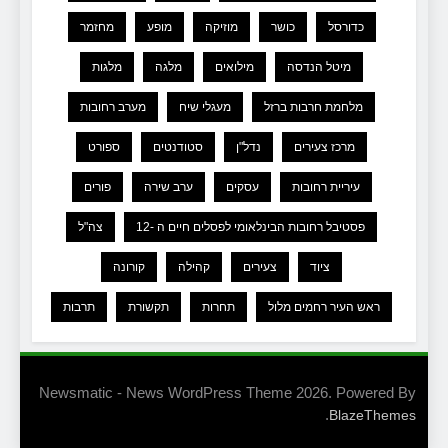
כדורסל
כושר
מוזיקה
מופע
מחזמר
מיטל הנדסה
מילואים
מלגה
מלגות
מלחמת חרבות ברזל
מעגלי שיח
מערב רחובות
מרכז צעירים
נדל"ן
סטודנטים
ספורט
עיריית רחובות
עסקים
ערב שירה
פורים
פסטיבל רחובות הבינלאומי לפסלים חיים ה -12
צה"ל
ציוד
צעירים
קהילה
קורונה
ראש העיר רחמים מלול
תחרות
תקשורת
תרבות
Newsmatic - News WordPress Theme 2026. Powered By
.
BlazeThemes