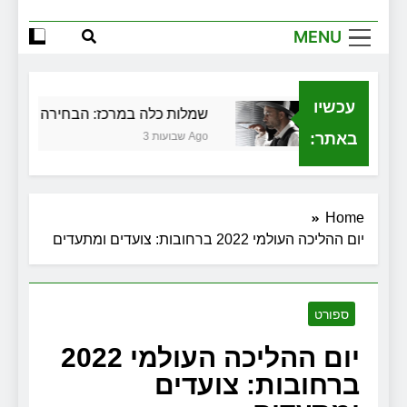
הגדול שלך
MENU
שירותי הקריינות המקצועיים של ויקטוריה
למה צריך משרד תיווך ברחובות? היתרון
המקומי שיכול לשנות עסקת נדל"ן
עכשיו
ית בגירושין
שמלות כלה במרכז: הבחירה הנכונה לי
זכויות שמתחילות בעיר: מי מגן עליכם מול
המוסד והביטוחים בירושלים
באתר:
3 שבועות Ago
Home
יום ההליכה העולמי 2022 ברחובות: צועדים ומתעדים
ספורט
יום ההליכה העולמי 2022
ברחובות: צועדים