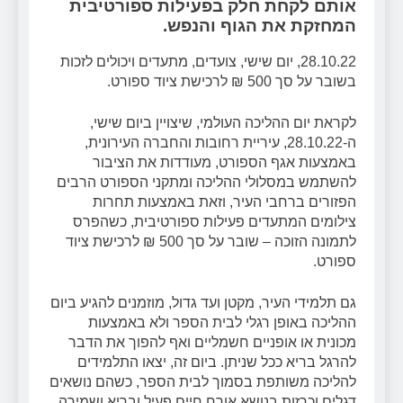
אותם לקחת חלק בפעילות ספורטיבית
המחזקת את הגוף והנפש.
28.10.22, יום שישי, צועדים, מתעדים ויכולים לזכות
בשובר על סך 500 ₪ לרכישת ציוד ספורט.
לקראת יום ההליכה העולמי, שיצויין ביום שישי,
ה-28.10.22, עיריית רחובות והחברה העירונית,
באמצעות אגף הספורט, מעודדות את הציבור
להשתמש במסלולי ההליכה ומתקני הספורט הרבים
הפזורים ברחבי העיר, וזאת באמצעות תחרות
צילומים המתעדים פעילות ספורטיבית, כשהפרס
לתמונה הזוכה – שובר על סך 500 ₪ לרכישת ציוד
ספורט.
גם תלמידי העיר, מקטן ועד גדול, מוזמנים להגיע ביום
ההליכה באופן רגלי לבית הספר ולא באמצעות
מכונית או אופניים חשמליים ואף להפוך את הדבר
להרגל בריא ככל שניתן. ביום זה, יצאו התלמידים
להליכה משותפת בסמוך לבית הספר, כשהם נושאים
דגלים וכרזות בנושא אורח חיים פעיל ובריא ושמירה