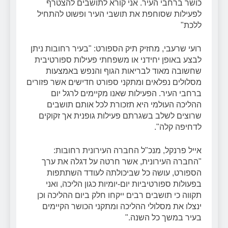
כושר ברחבי העיר. אני קורא לתושבים להצטרף
לפעילות שסוחפת את תושבי העיר ופשוט להתחיל
ללכת"
רועי שרעבי, מחזיק תיק הספורט:
"בעיר רחובות ניתן
לבצע באופן יחידני או משפחתי פעילות ספורטיבית
שחשובה מאוד לבריאות הגוף והנפש באמצעות
מסלולים נפלאים ומתקני ספורט חדישים אשר פזורים
ברחבי העיר. הפעילות שאנו מקיימים לרגל יום
ההליכה העולמי היא תזכורת לכל אותם תושבים
שרוצים לשלב בשגרתם פעילות גופנית אך זקוקים
לדחיפה קלה".
אייל פרנקל, מנכ"ל החברה העירונית רחובות:
"החברה העירונית, אשר חרטה על דגלה את ערך
הספורט, עושה כל שביכולתה לעודד השתתפות
בפעולות ספורטיביות יום-יומיות כגון הליכה, ואני
תקווה כי תושבים רבים ייקחו חלק ביום ההליכה וכן
ינצלו את מסלולי ההליכה ומתקני הכושר הקיימים
בעיר במשך כל השנה."