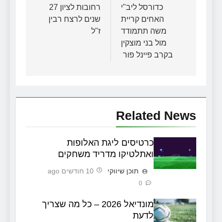
כדורסל ליב"י
רחובות לציון 27
האחים קריית
שנים לרצח רבין
משה תתמודד
ז"ל
מול בני מוצקין
בקרב פיינל פור
Related News
כרטיסים ליגת האלופות
ואתלטיקו מדריד משחקים
תוכן שיווקי
10 חודשים ago
0
מונדיאל 2026 – כל מה שצריך
לדעת