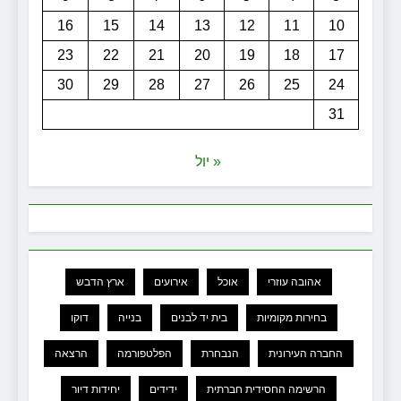
16
15
14
13
12
11
10
23
22
21
20
19
18
17
30
29
28
27
26
25
24
31
« יול
אהובה עוזרי
אוכל
אירועים
ארץ הדבש
בחירות מקומיות
בית יד לבנים
בנייה
דוקו
החברה העירונית
הנבחרת
הפלטפורמה
הרצאה
הרשימה החסידית חברתית
ידידים
יחידות דיור