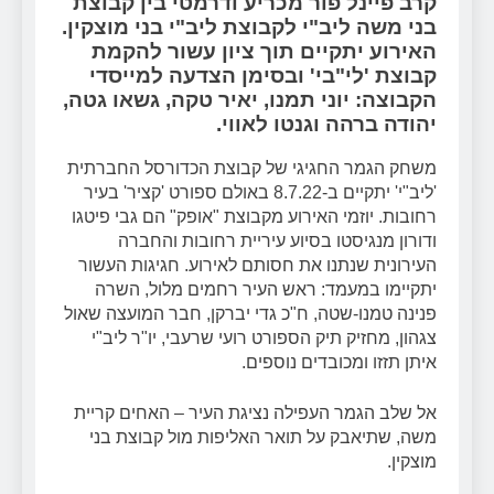
קרב פיינל פור מכריע ודרמטי בין קבוצת
בני משה ליב"י לקבוצת ליב"י בני מוצקין.
האירוע יתקיים תוך ציון עשור להקמת
קבוצת 'לי"בי' ובסימן הצדעה למייסדי
הקבוצה: יוני תמנו, יאיר טקה, גשאו גטה,
יהודה ברהה וגנטו לאווי.
משחק הגמר החגיגי של קבוצת הכדורסל החברתית
'ליב"י' יתקיים ב-8.7.22 באולם ספורט 'קציר' בעיר
רחובות. יוזמי האירוע מקבוצת "אופק" הם גבי פיטגו
ודורון מנגיסטו בסיוע עיריית רחובות והחברה
העירונית שנתנו את חסותם לאירוע. חגיגות העשור
יתקיימו במעמד: ראש העיר רחמים מלול, השרה
פנינה טמנו-שטה, ח"כ גדי יברקן, חבר המועצה שאול
צגהון, מחזיק תיק הספורט רועי שרעבי, יו"ר ליב"י
איתן תזזו ומכובדים נוספים.
אל שלב הגמר העפילה נציגת העיר – האחים קריית
משה, שתיאבק על תואר האליפות מול קבוצת בני
מוצקין.