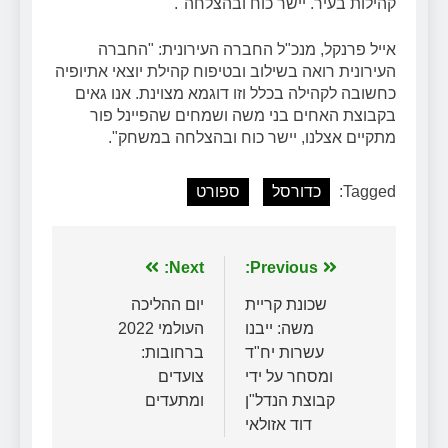
קהילות בעיר. יישר כוח ובהצלחה".
אייל פרנקל, מנכ"ל החברה העירונית: "החברה
העירונית רואה בשילוב ובטיפוח קהילת יוצאי אתיופיה
כחשובה לקהילה בכלל וזו דוגמא מצוינת. אנו גאים
בקבוצת האחים בני משה ושמחים שהפיינל פור
מתקיים אצלנו, יישר כוח ובהצלחה במשחק".
Tagged:
כדורסל
ספורט
ניווט
Previous:
Next:
שכונת קריית
יום ההליכה
משה: ייבנו
העולמי 2022
עשרות יח"ד
ברחובות:
ומסחר על ידי
צועדים
קבוצת הנדל"ן
ומתעדים
דוד אזולאי