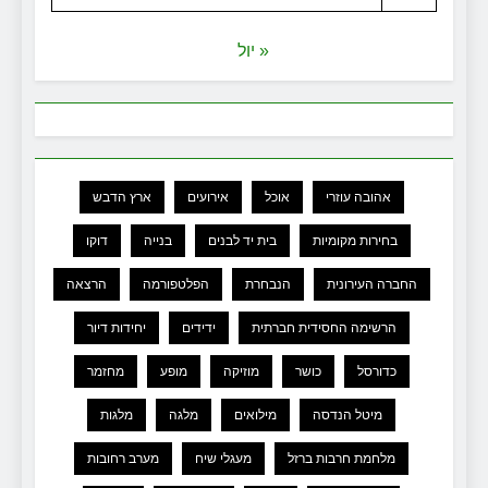
« יול
אהובה עוזרי
אוכל
אירועים
ארץ הדבש
בחירות מקומיות
בית יד לבנים
בנייה
דוקו
החברה העירונית
הנבחרת
הפלטפורמה
הרצאה
הרשימה החסידית חברתית
ידידים
יחידות דיור
כדורסל
כושר
מוזיקה
מופע
מחזמר
מיטל הנדסה
מילואים
מלגה
מלגות
מלחמת חרבות ברזל
מעגלי שיח
מערב רחובות