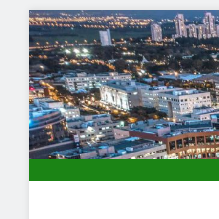
ד תיווך ברחובות? היתרון המקומי שיכול לשנות עסקת נדל"ן
למה ברז אחד מתיז ואחר לא: גובה, פייה וקערה, עם ביג דיל
שמלות כלה במרכז: הבחירה הנכונה ליום הגדול שלך