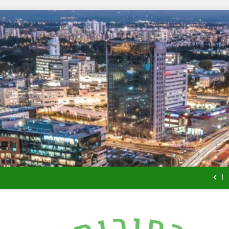
למה צריך משר