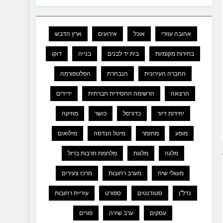
אהובה עוזרי
אוכל
אירועים
ארץ הדבש
בחירות מקומיות
בית יד לבנים
בנייה
דוקו
החברה העירונית
הנבחרת
הפלטפורמה
הרצאה
הרשימה החסידית חברתית
ידידים
יחידות דיור
כדורסל
כושר
מוזיקה
מופע
מחזמר
מיטל הנדסה
מילואים
מלגה
מלגות
מלחמת חרבות ברזל
מעגלי שיח
מערב רחובות
מרכז צעירים
נדל"ן
סטודנטים
ספורט
עיריית רחובות
עסקים
ערב שירה
פורים