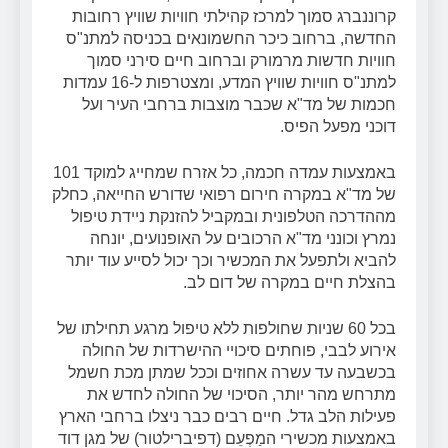
קרוננברג סמוך למרכז קהילתי חוויות שוויץ רחובות
החדשה, ברחוב כיכר החשמונאים בכניסה למתנ"ס
חוויות חדשות מרמורק וברחוב חיים סירני סמוך
למתנ"ס חוויות שוויץ המדע, ומצטרפות ל-16 עמדות
חכמות של מד"א שכבר מוצבות ברחבי העיר ועל
דוכני מפעל הפיס.
באמצעות עמדה חכמה, כל אזרח שמחייג למוקד 101
של מד"א במקרה חירום רפואי שדורש החייאה, כחלק
מההדרכה הטלפונית ובמקביל להזנקת ניידת טיפול
נמרץ וכונני מד"א הרכובים על האופנועים, יונחה
להביא ולתפעל את המכשיר וכך יכול לסייע עוד יותר
בהצלת חיים במקרה של דום לב.
בכל 60 שניות שחולפות ללא טיפול מרגע תחילתו של
אירוע לבבי, פוחתים סיכויי ההישרדות של החולה
בכשבעה עד עשרה אחוזים וככל שמתן מכת חשמל
מתרחש מהר יותר, הסיכוי של החולה לחדש את
פעילות הלב גדל. חיים רבים כבר ניצלו ברחבי הארץ
באמצעות מכשירי המַפְעֵם (דפיברילטור) של מגן דוד