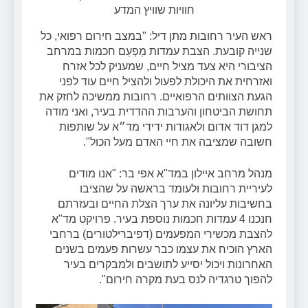
חוויות שוויץ המדע
ראש העיר רחובות מתן דיל: "במצב חירום רפואי, כל
שנייה קובעת. הצבת עמדות מַפְעֵם חכמות במרחב
הציבורי היא צעד מציל חיים, שמעניק לכל אזרח
ואזרחית את היכולת לפעול ולהציל חיים עוד לפני
הגעת הצוותים הרפואיים. רחובות ממשיכה לחזק את
תחושת הביטחון והערבות ההדדית בעיר, ואני מודה
למגן דוד אדום ולאגודות ידידי מד״א על שותפות
חשובה שמציבה את חיי האדם מעל הכול".
מנהל מרחב איילון במד"א אפי בר: "אנו מודים
לעיריית רחובות ולעומד בראשה על שהציבו
בחשיבות עליונה את ערך הצלת החיים ובעזרתם
חנכנו 4 עמדות חכמות נוספת בעיר. פרויקט מד"א
להצבת מכשירי המפעמים (דפיברילטורים) ברחבי
הארץ הוכיח את עצמו כבר עשרות פעמים בשנים
האחרונות ויכול יסייע לתושבים ולמבקרים בעיר
להפוך טרגדיה לנס בעת מקרה חירום".