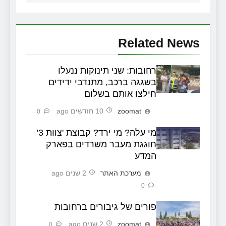
Related News
רחובות: שני תינוקות ננעלו
בשגגה ברכב, מתנדבי ידידים
חילצו אותם בשלום
zoomat
10 חודשים ago
0
מי עלה? מי ירד? קבוצת 'צוות 3'
חוגגת מעבר משרדים בפארק
המדע
מערכת האתר
2 שנים ago
0
פורים של גיבורים ברחובות
zoomat
2 שנים ago
0