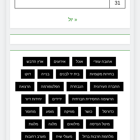
31
« יול
אהובה עוזרי
אוכל
אירועים
ארץ הדבש
בחירות מקומיות
בית יד לבנים
בנייה
דוקו
החברה העירונית
הנבחרת
הפלטפורמה
הרצאה
הרשימה החסידית חברתית
ידידים
יחידות דיור
כדורסל
כושר
מוזיקה
מופע
מחזמר
מיטל הנדסה
מילואים
מלגה
מלגות
מלחמת חרבות ברזל
מעגלי שיח
מערב רחובות