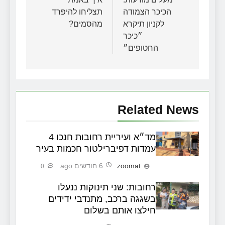
הכיכר הצמודה
תצליחו להיפרד
לקניון תיקרא
מהסמים?
״כיכר
החטופים״
Related News
מד״א ועיריית רחובות חנכו 4
עמדות דפיברילטור חכמות בעיר
zoomat
6 חודשים ago
0
רחובות: שני תינוקות ננעלו
בשגגה ברכב, מתנדבי ידידים
חילצו אותם בשלום