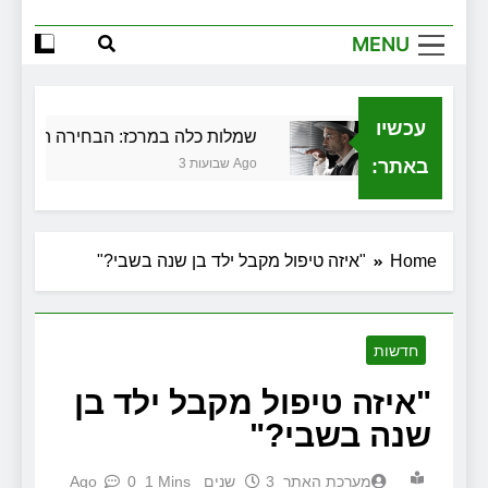
הגדול שלך
MENU
שירותי הקריינות המקצועיים של ויקטוריה
למה צריך משרד תיווך ברחובות? היתרון
המקומי שיכול לשנות עסקת נדל"ן
עכשיו
ת בגירושין
שמלות כלה במרכז: הבחירה הנכונה לי
זכויות שמתחילות בעיר: מי מגן עליכם מול
המוסד והביטוחים בירושלים
באתר:
3 שבועות Ago
Home
"איזה טיפול מקבל ילד בן שנה בשבי?"
חדשות
"איזה טיפול מקבל ילד בן
שנה בשבי?"
מערכת האתר
3 שנים Ago
1 Mins
0