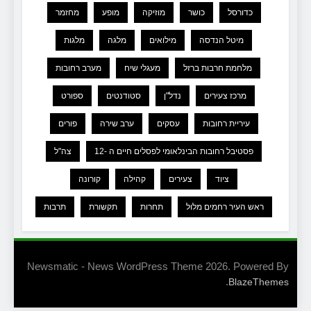
כדורסל
כושר
מוזיקה
מופע
מחזמר
מיטל הנדסה
מילואים
מלגה
מלגות
מלחמת חרבות ברזל
מעגלי שיח
מערב רחובות
מרכז צעירים
נדל"ן
סטודנטים
ספורט
עיריית רחובות
עסקים
ערב שירה
פורים
פסטיבל רחובות הבינלאומי לפסלים חיים ה -12
צה"ל
ציוד
צעירים
קהילה
קורונה
ראש העיר רחמים מלול
תחרות
תקשורת
תרבות
Newsmatic - News WordPress Theme 2026. Powered By
.
BlazeThemes