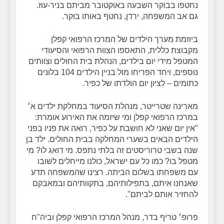
נחטפו בבוקר השבעה באוקטובר מביתם בניר-עוז.
גם אב המשפחה, ירדן, נחטף באותו בוקר.
ביוזמת מערך הילדים של המרכז הרפואי קפלן
מקבוצת כללית, התאספו הצוות הרפואי והסיעודי
המטפל מידי יום בילדים, הנהלת בית החולים וצוותים
נוספים, ויחד הפריחו מול בניין הילדים 104 בלונים
כתומים – לציון יום הולדתו של כפיר.
מארינה שטרייטר, מנהלת הסיעוד במחלקת ילדים א׳
במרכז הרפואי קפלן ומי שיזמה את האירוע אומרת:
"אין יום שאני לא חושבת על כפיר, רואה את פניו בפני
הילדים הבאים בשערי המחלקה בבית החולים. ילד בן
שנה בשבי טרוריסטים זה בלתי נתפס. מי דואג לו? מי
מטפל בו? כמו כל עם ישראל, כולנו מייחלים לשובו
עם משפחתו בשלום הביתה. רצינו שהמשפחה תדע
שאנחנו איתם, בתפילותיהם, בתקוותיהם ובמאבקם
להחזיר אותם לביתם".
פרופ׳ טריף בדר, מנהל המרכז הרפואי קפלן וביה"ח