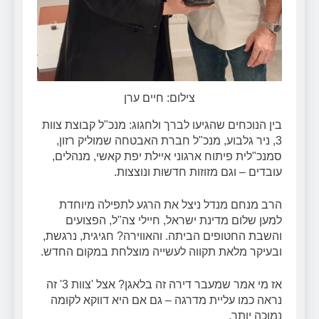
צילום: חיים ערן
בין הנוכחים שהגיעו לברך ולחגוג: מנכ"ל קבוצת צוות
3, ניר גלבוע, מנכ"ל חברת האבטחה שמוליק רזון,
סמנכ"לית פיתוח ארגוני איילת יפת קאשי, מנהלים,
עובדים – וגם מזוזות חדשות ונוצצות.
הרב מנחם מנדל ניצל את הרגע לתפילה מיוחדת
למען שלום מדינת ישראל, חיילי צה"ל, הפצועים
והשבת החטופים הביתה. והאווירה? חגיגית, נרגשת,
ובעיקר מלאת תקווה לעשייה מוצלחת במקום החדש.
אז מי אמר שמעבר דירה זה בלאגן? אצל 'צוות 3' זה
נראה כמו עליית מדרגה – גם אם היא דווקא לקומה
נמוכה יותר.