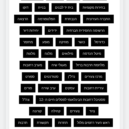
בחירות מקומיות
בית יד לבנים
בנייה
דוקו
החברה העירונית
הנבחרת
הפלטפורמה
הרצאה
הרשימה החסידית חברתית
ידידים
יחידות דיור
כדורסל
כושר
מוזיקה
מופע
מחזמר
מיטל הנדסה
מילואים
מלגה
מלגות
מלחמת חרבות ברזל
מעגלי שיח
מערב רחובות
מרכז צעירים
נדל"ן
סטודנטים
ספורט
עיריית רחובות
עסקים
ערב שירה
פורים
פסטיבל רחובות הבינלאומי לפסלים חיים ה -12
צה"ל
ציוד
צעירים
קהילה
קורונה
ראש העיר רחמים מלול
תחרות
תקשורת
תרבות