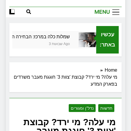
MENU
עכשיו
 בגירושין
שמלות כלה במרכז: הבחירה הנכונה ליו
באתר:
3 שבועות Ago
Home
מי עלה? מי ירד? קבוצת 'צוות 3' חוגגת מעבר משרדים
בפארק המדע
חדשות
נדל"ן ומגורים
מי עלה? מי ירד? קבוצת
'צוות 3' חוגגת מעבר