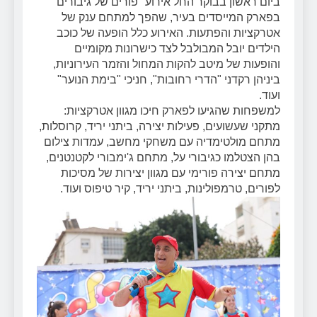
ביום ראשון בבוקר החל אירוע "פורים של גיבורים"
בפארק המייסדים בעיר, שהפך למתחם ענק של
אטרקציות והפתעות. האירוע כלל הופעה של כוכב
הילדים יובל המבולבל לצד כישרונות מקומיים
והופעות של מיטב להקות המחול והזמר העירוניות,
ביניהן רקדני "הדרי רחובות", חניכי "בימת הנוער"
ועוד.
למשפחות שהגיעו לפארק חיכו מגוון אטרקציות:
מתקני שעשועים, פעילות יצירה, ביתני יריד, קרוסלות,
מתחם מולטימדיה עם משחקי מחשב, עמדות צילום
בהן הצטלמו כגיבורי על, מתחם ג'ימבורי לקטנטנים,
מתחם יצירה פורימי עם מגוון יצירות של מסיכות
לפורים, טרמפולינות, ביתני יריד, קיר טיפוס ועוד.