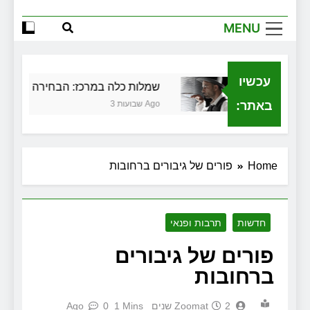
הגדול שלך
MENU
שירותי הקריינות המקצועיים של ויקטוריה
למה צריך משרד תיווך ברחובות? היתרון
המקומי שיכול לשנות עסקת נדל"ן
עכשיו
ית בגירושין
שמלות כלה במרכז: הבחירה הנכונה לי
זכויות שמתחילות בעיר: מי מגן עליכם מול
המוסד והביטוחים בירושלים
באתר:
3 שבועות Ago
Home
פורים של גיבורים ברחובות
חדשות
תרבות ופנאי
פורים של גיבורים
ברחובות
2 שנים Ago
Zoomat
1 Mins
0