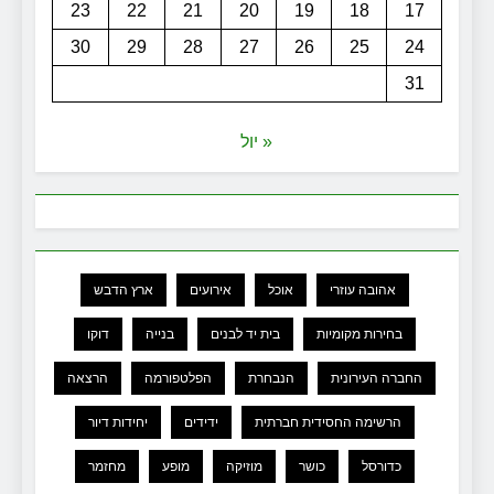
23
22
21
20
19
18
17
30
29
28
27
26
25
24
31
« יול
אהובה עוזרי
אוכל
אירועים
ארץ הדבש
בחירות מקומיות
בית יד לבנים
בנייה
דוקו
החברה העירונית
הנבחרת
הפלטפורמה
הרצאה
הרשימה החסידית חברתית
ידידים
יחידות דיור
כדורסל
כושר
מוזיקה
מופע
מחזמר