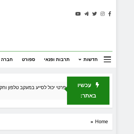
רחובות 
חדשות
תרבות ופנאי
ספורט
חברה 
עכשיו
כיצד חוקר פרטי יכול לסייע במעקב טלפון וחקירה כלכלי
חודש 1 Ago
באתר:
Home