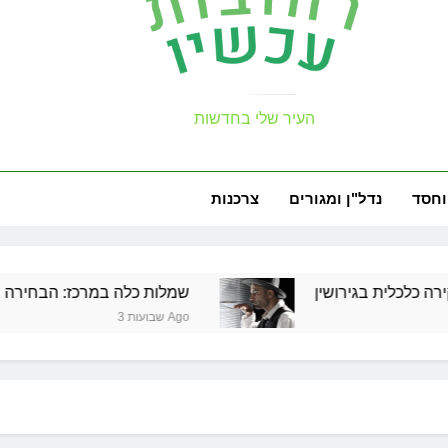
עכשיו
העיר שלי בחדשות
למה צריך משר
זכויות שמ
וחסד
נדל"ן ומגורים
צרכנות
ת בגירושין
שמלות כלה במרכז: הבחירה הנכונה ליו
למה צריך משר
3 שבועות Ago
זכויות שמ