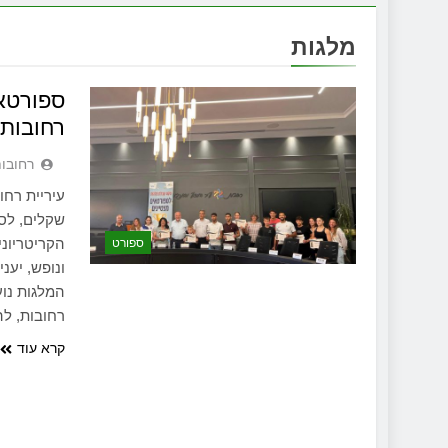
מלגות
ספורטאי
רחובות
‫רחובו
עיריית רחו
שקלים, לספ
הקריטריוני
ספורט
המלגות נו
רחובות, ל
קרא עוד