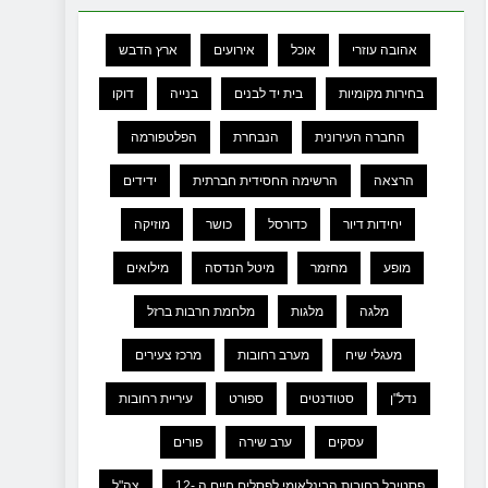
אהובה עוזרי
אוכל
אירועים
ארץ הדבש
בחירות מקומיות
בית יד לבנים
בנייה
דוקו
החברה העירונית
הנבחרת
הפלטפורמה
הרצאה
הרשימה החסידית חברתית
ידידים
יחידות דיור
כדורסל
כושר
מוזיקה
מופע
מחזמר
מיטל הנדסה
מילואים
מלגה
מלגות
מלחמת חרבות ברזל
מעגלי שיח
מערב רחובות
מרכז צעירים
נדל"ן
סטודנטים
ספורט
עיריית רחובות
עסקים
ערב שירה
פורים
פסטיבל רחובות הבינלאומי לפסלים חיים ה -12
צה"ל