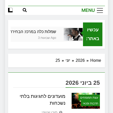
הגדול שלך
MENU
שירותי הקריינות המקצועיים של ויקטוריה
למה צריך משרד תיווך ברחובות? היתרון
המקומי שיכול לשנות עסקת נדל"ן
עכשיו
כלית בגירושין
שמלות כלה במרכז: הבחירה הנכונה 
זכויות שמתחילות בעיר: מי מגן עליכם מול
המוסד והביטוחים בירושלים
באתר:
3 שבועות Ago
Home
2026
יוני
25
25 ביוני 2026
מועדונים לחגיגות בלתי
עצת המומחים
נשכחות
תרבות ופנאי
תוכן שיווקי