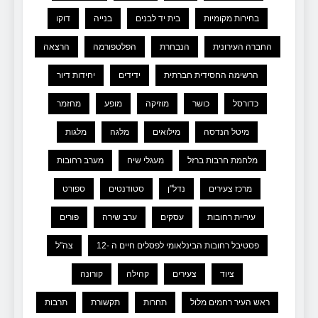
בחירות מקומיות
בית יד לבנים
בנייה
דוקו
החברה העירונית
הנבחרת
הפלטפורמה
הרצאה
הרשימה החסידית חברתית
ידידים
יחידות דיור
כדורסל
כושר
מוזיקה
מופע
מחזמר
מיטל הנדסה
מילואים
מלגה
מלגות
מלחמת חרבות ברזל
מעגלי שיח
מערב רחובות
מרכז צעירים
נדל"ן
סטודנטים
ספורט
עיריית רחובות
עסקים
ערב שירה
פורים
פסטיבל רחובות הבינלאומי לפסלים חיים ה -12
צה"ל
ציוד
צעירים
קהילה
קורונה
ראש העיר רחמים מלול
תחרות
תקשורת
תרבות