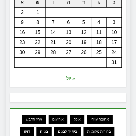
ב
ג
ד
ה
ו
ש
א
2
1
9
8
7
6
5
4
3
16
15
14
13
12
11
10
23
22
21
20
19
18
17
30
29
28
27
26
25
24
31
« יול
אהובה עוזרי
אוכל
אירועים
ארץ הדבש
בחירות מקומיות
בית יד לבנים
בנייה
דוקו