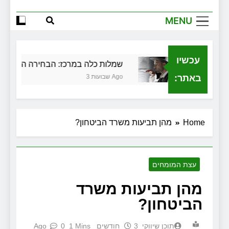
למה צריך משרד תיווך ברחובות? היתרון
המקומי שיכול לשנות עסקת נדל"ן
MENU
זכויות שמתחילות בעיר: מי מגן עליכם מול
המוסד והביטוחים בירושלים
עכשיו
 בגירושין
שמלות כלה במרכז: הבחירה הנכונה ליו
באתר:
3 שבועות Ago
Home
מהן תביעות משרד הביטחון?
עצת המומחים
מהן תביעות משרד
הביטחון?
תוכן שיווקי
3 חודשים Ago
1 Mins
0