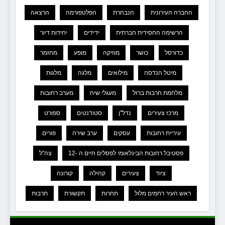
החברה העירונית
הנבחרת
הפלטפורמה
הרצאה
הרשימה החסידית חברתית
ידידים
יחידות דיור
כדורסל
כושר
מוזיקה
מופע
מחזמר
מיטל הנדסה
מילואים
מלגה
מלגות
מלחמת חרבות ברזל
מעגלי שיח
מערב רחובות
מרכז צעירים
נדל"ן
סטודנטים
ספורט
עיריית רחובות
עסקים
ערב שירה
פורים
פסטיבל רחובות הבינלאומי לפסלים חיים ה -12
צה"ל
ציוד
צעירים
קהילה
קורונה
ראש העיר רחמים מלול
תחרות
תקשורת
תרבות