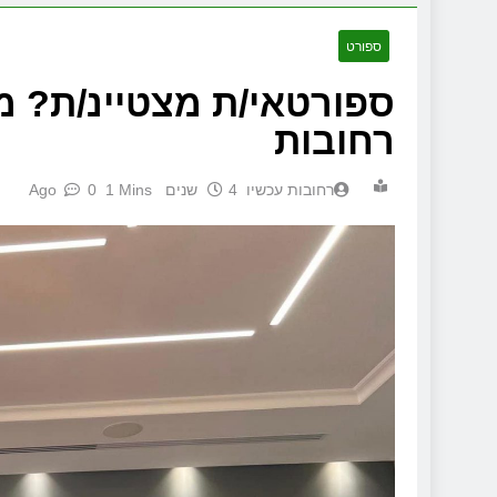
ספורט
ספורטאי/ת מצטיינ/ת? מ
רחובות
‫רחובות עכשיו
4 שנים Ago
1 Mins
0