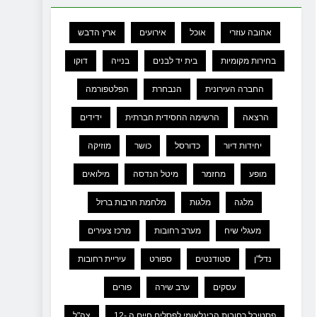
אהובה עוזרי
אוכל
אירועים
ארץ הדבש
בחירות מקומיות
בית יד לבנים
בנייה
דוקו
החברה העירונית
הנבחרת
הפלטפורמה
הרצאה
הרשימה החסידית חברתית
ידידים
יחידות דיור
כדורסל
כושר
מוזיקה
מופע
מחזמר
מיטל הנדסה
מילואים
מלגה
מלגות
מלחמת חרבות ברזל
מעגלי שיח
מערב רחובות
מרכז צעירים
נדל"ן
סטודנטים
ספורט
עיריית רחובות
עסקים
ערב שירה
פורים
פסטיבל רחובות הבינלאומי לפסלים חיים ה -12
צה"ל