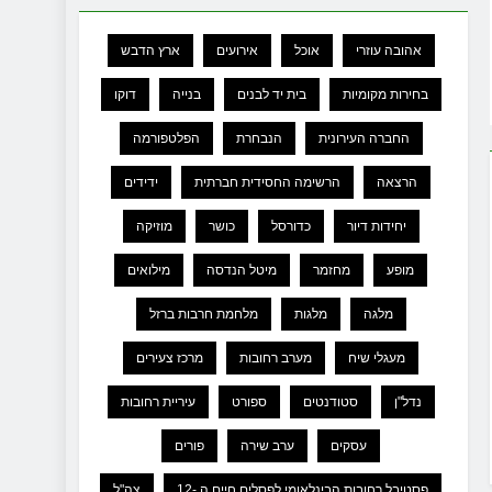
אהובה עוזרי
אוכל
אירועים
ארץ הדבש
בחירות מקומיות
בית יד לבנים
בנייה
דוקו
החברה העירונית
הנבחרת
הפלטפורמה
הרצאה
הרשימה החסידית חברתית
ידידים
יחידות דיור
כדורסל
כושר
מוזיקה
מופע
מחזמר
מיטל הנדסה
מילואים
מלגה
מלגות
מלחמת חרבות ברזל
מעגלי שיח
מערב רחובות
מרכז צעירים
נדל"ן
סטודנטים
ספורט
עיריית רחובות
עסקים
ערב שירה
פורים
פסטיבל רחובות הבינלאומי לפסלים חיים ה -12
צה"ל