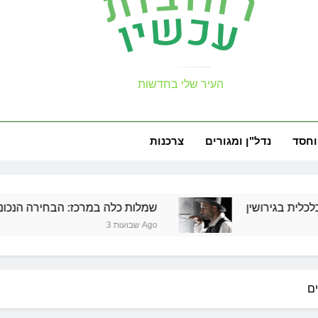
למה צריך משר
עכשיו
העיר שלי בחדשות
זכויות שמ
וחסד
נדל"ן ומגורים
צרכנות
למה צריך משר
שמלות כלה במרכז: הבחירה הנכונה ליום הגדול ש
3 שבועות Ago
זכויות שמ
ם