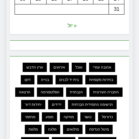
31
« יול
אהובה עוזרי
אוכל
אירועים
ארץ הדבש
בחירות מקומיות
בית יד לבנים
בנייה
דוקו
החברה העירונית
הנבחרת
הפלטפורמה
הרצאה
הרשימה החסידית חברתית
ידידים
יחידות דיור
כדורסל
כושר
מוזיקה
מופע
מחזמר
מיטל הנדסה
מילואים
מלגה
מלגות