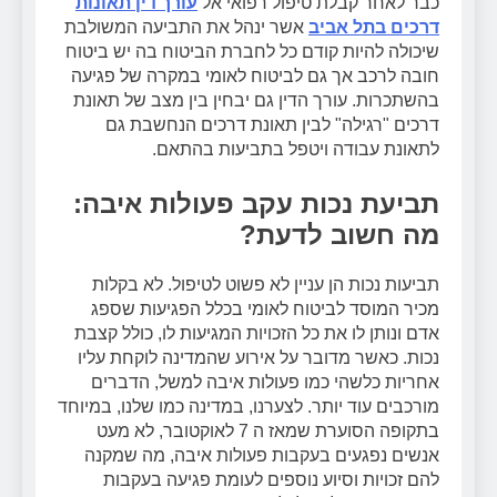
כבר לאחר קבלת טיפול רפואי אל
עורך דין תאונות
דרכים בתל אביב
אשר ינהל את התביעה המשולבת
שיכולה להיות קודם כל לחברת הביטוח בה יש ביטוח
חובה לרכב אך גם לביטוח לאומי במקרה של פגיעה
בהשתכרות. עורך הדין גם יבחין בין מצב של תאונת
דרכים "רגילה" לבין תאונת דרכים הנחשבת גם
לתאונת עבודה ויטפל בתביעות בהתאם.
תביעת נכות עקב פעולות איבה:
מה חשוב לדעת?
תביעות נכות הן עניין לא פשוט לטיפול. לא בקלות
מכיר המוסד לביטוח לאומי בכלל הפגיעות שספג
אדם ונותן לו את כל הזכויות המגיעות לו, כולל קצבת
נכות. כאשר מדובר על אירוע שהמדינה לוקחת עליו
אחריות כלשהי כמו פעולות איבה למשל, הדברים
מורכבים עוד יותר. לצערנו, במדינה כמו שלנו, במיוחד
בתקופה הסוערת שמאז ה 7 לאוקטובר, לא מעט
אנשים נפגעים בעקבות פעולות איבה, מה שמקנה
להם זכויות וסיוע נוספים לעומת פגיעה בעקבות