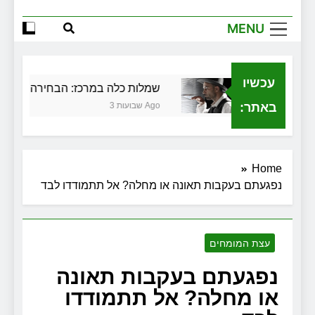
הגדול שלך
MENU
שירותי הקריינות המקצועיים של ויקטוריה
למה צריך משרד תיווך ברחובות? היתרון
המקומי שיכול לשנות עסקת נדל"ן
עכשיו
ית בגירושין
שמלות כלה במרכז: הבחירה הנכונה ל
זכויות שמתחילות בעיר: מי מגן עליכם מול
המוסד והביטוחים בירושלים
באתר:
3 שבועות Ago
Home
נפגעתם בעקבות תאונה או מחלה? אל תתמודדו לבד
עצת המומחים
נפגעתם בעקבות תאונה
או מחלה? אל תתמודדו