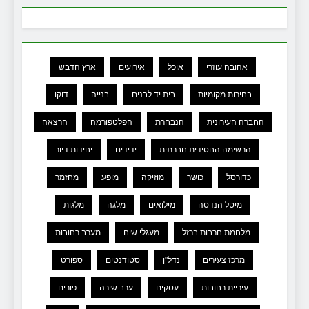
אהובה עוזרי
אוכל
אירועים
ארץ הדבש
בחירות מקומיות
בית יד לבנים
בנייה
דוקו
החברה העירונית
הנבחרת
הפלטפורמה
הרצאה
הרשימה החסידית חברתית
ידידים
יחידות דיור
כדורסל
כושר
מוזיקה
מופע
מחזמר
מיטל הנדסה
מילואים
מלגה
מלגות
מלחמת חרבות ברזל
מעגלי שיח
מערב רחובות
מרכז צעירים
נדל"ן
סטודנטים
ספורט
עיריית רחובות
עסקים
ערב שירה
פורים