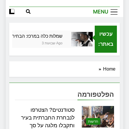
הגדול שלך
MENU
שירותי הקריינות המקצועיים של ויקטוריה
למה צריך משרד תיווך ברחובות? היתרון
המקומי שיכול לשנות עסקת נדל"ן
עכשיו
כלית בגירושין
שמלות כלה במרכז: הבחירה הנכונה
זכויות שמתחילות בעיר: מי מגן עליכם מול
המוסד והביטוחים בירושלים
באתר:
3 שבועות Ago
Home
הפלטפורמה
סטודנטים? הצטרפו
לנבחרת החברתית בעיר
חדשות
ותקבלו מלגה על סך