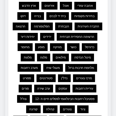
אהובה עוזרי
אוכל
אירועים
ארץ הדבש
בחירות מקומיות
בית יד לבנים
בנייה
דוקו
החברה העירונית
הנבחרת
הפלטפורמה
הרצאה
הרשימה החסידית חברתית
ידידים
יחידות דיור
כדורסל
כושר
מוזיקה
מופע
מחזמר
מיטל הנדסה
מילואים
מלגה
מלגות
מלחמת חרבות ברזל
מעגלי שיח
מערב רחובות
מרכז צעירים
נדל"ן
סטודנטים
ספורט
עיריית רחובות
עסקים
ערב שירה
פורים
פסטיבל רחובות הבינלאומי לפסלים חיים ה -12
צה"ל
ציוד
צעירים
קהילה
קורונה