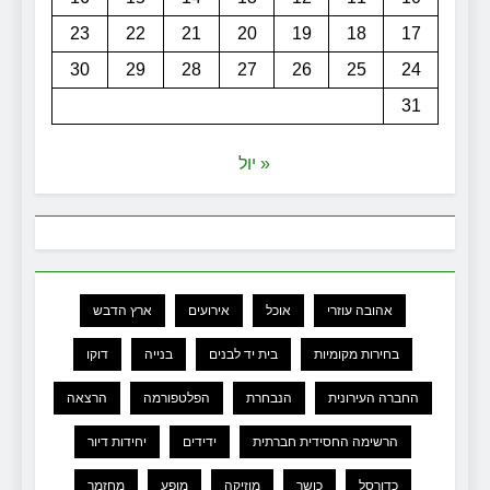
23
22
21
20
19
18
17
30
29
28
27
26
25
24
31
« יול
אהובה עוזרי
אוכל
אירועים
ארץ הדבש
בחירות מקומיות
בית יד לבנים
בנייה
דוקו
החברה העירונית
הנבחרת
הפלטפורמה
הרצאה
הרשימה החסידית חברתית
ידידים
יחידות דיור
כדורסל
כושר
מוזיקה
מופע
מחזמר