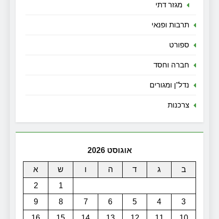
מגזר דתי
תרבות ופנאי
ספורט
חברה וחסד
נדל"ן ומגורים
צרכנות
אוגוסט 2026
ב
ג
ד
ה
ו
ש
א
2
1
9
8
7
6
5
4
3
16
15
14
13
12
11
10