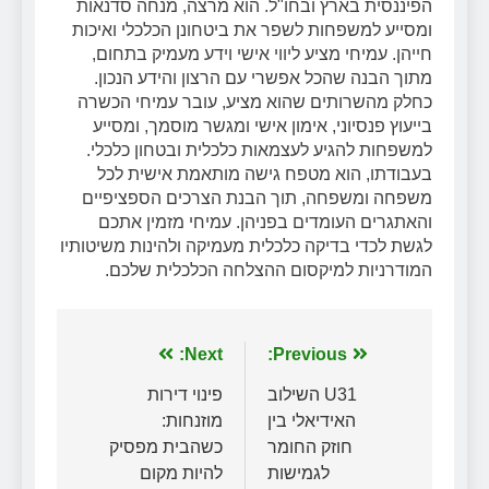
הפיננסית בארץ ובחו"ל. הוא מרצה, מנחה סדנאות
ומסייע למשפחות לשפר את ביטחונן הכלכלי ואיכות
חייהן. עמיחי מציע ליווי אישי וידע מעמיק בתחום,
מתוך הבנה שהכל אפשרי עם הרצון והידע הנכון.
כחלק מהשרותים שהוא מציע, עובר עמיחי הכשרה
בייעוץ פנסיוני, אימון אישי ומגשר מוסמך, ומסייע
למשפחות להגיע לעצמאות כלכלית ובטחון כלכלי.
בעבודתו, הוא מטפח גישה מותאמת אישית לכל
משפחה ומשפחה, תוך הבנת הצרכים הספציפיים
והאתגרים העומדים בפניהן. עמיחי מזמין אתכם
לגשת לכדי בדיקה כלכלית מעמיקה ולהינות משיטותיו
המודרניות למיקסום ההצלחה הכלכלית שלכם.
ניווט
Previous:
Next:
U31 השילוב
פינוי דירות
האידיאלי בין
מוזנחות:
חוזק החומר
כשהבית מפסיק
לגמישות
להיות מקום