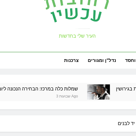
זכויות שמ
עכשיו
העיר שלי בחדשות
למה צריך משר
וחסד
נדל"ן ומגורים
צרכנות
זכויות שמ
שמלות כלה במרכז: הבחירה הנכונה ליום הגדול שלך
3 שבועות Ago
למה צריך משר
זכויות שמ
יד לבנים