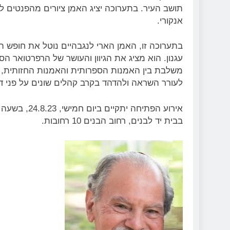
תושב העיר. בתערוכה יציג האמן ציורים מהפנטים לעש
אנקורי.
בתערוכה זו, האמן הארי לנגבהיים נוטל את חופש הי
עגנון. הוא מציג את הגיוון והעושר של הרפרטואר הס
משלבת בין האמנות הספרותית והאמנות החזותית, ע
לעורר השראה ולהדהד בקרב קהלים שונים על פני דו
אירוע הפתיחה יתקיים ביום חמישי, 24.8.23, בשעה 19:00. התערוכה תוצג עד ה-31.10.23.
בבית יד לבנים, רחוב הבנים 10 רחובות.