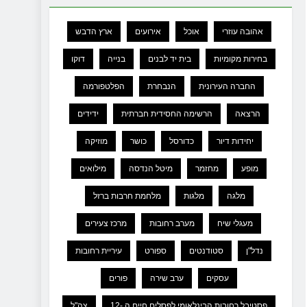
אהובה עוזרי
אוכל
אירועים
ארץ הדבש
בחירות מקומיות
בית יד לבנים
בנייה
דוקו
החברה העירונית
הנבחרת
הפלטפורמה
הרצאה
הרשימה החסידית חברתית
ידידים
יחידות דיור
כדורסל
כושר
מוזיקה
מופע
מחזמר
מיטל הנדסה
מילואים
מלגה
מלגות
מלחמת חרבות ברזל
מעגלי שיח
מערב רחובות
מרכז צעירים
נדל"ן
סטודנטים
ספורט
עיריית רחובות
עסקים
ערב שירה
פורים
פסטיבל רחובות הבינלאומי לפסלים חיים ה -12
צה"ל