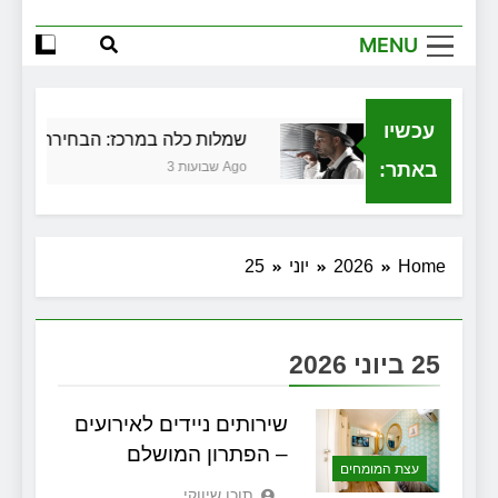
הגדול שלך
MENU
שירותי הקריינות המקצועיים של ויקטוריה
למה צריך משרד תיווך ברחובות? היתרון
המקומי שיכול לשנות עסקת נדל"ן
עכשיו
כלית בגירושין
שמלות כלה במרכז: הבחירה הנכונה 
זכויות שמתחילות בעיר: מי מגן עליכם מול
המוסד והביטוחים בירושלים
באתר:
3 שבועות Ago
Home
2026
יוני
25
25 ביוני 2026
שירותים ניידים לאירועים
– הפתרון המושלם
עצת המומחים
תוכן שיווקי