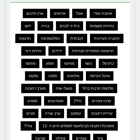
אהובה עוזרי
אוכל
אירועים
ארץ הדבש
בחירות מקומיות
בית יד לבנים
בנייה
דוקו
החברה העירונית
הנבחרת
הפלטפורמה
הרצאה
הרשימה החסידית חברתית
ידידים
יחידות דיור
כדורסל
כושר
מוזיקה
מופע
מחזמר
מיטל הנדסה
מילואים
מלגה
מלגות
מלחמת חרבות ברזל
מעגלי שיח
מערב רחובות
מרכז צעירים
נדל"ן
סטודנטים
ספורט
עיריית רחובות
עסקים
ערב שירה
פורים
פסטיבל רחובות הבינלאומי לפסלים חיים ה -12
צה"ל
ציוד
צעירים
קהילה
קורונה