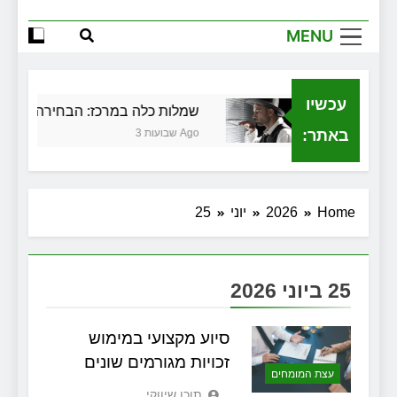
הגדול שלך
MENU
שירותי הקריינות המקצועיים של ויקטוריה
למה צריך משרד תיווך ברחובות? היתרון
המקומי שיכול לשנות עסקת נדל"ן
עכשיו
לית בגירושין
שמלות כלה במרכז: הבחירה הנכונה 
זכויות שמתחילות בעיר: מי מגן עליכם מול
המוסד והביטוחים בירושלים
באתר:
3 שבועות Ago
Home
2026
יוני
25
25 ביוני 2026
סיוע מקצועי במימוש
זכויות מגורמים שונים
עצת המומחים
תוכן שיווקי