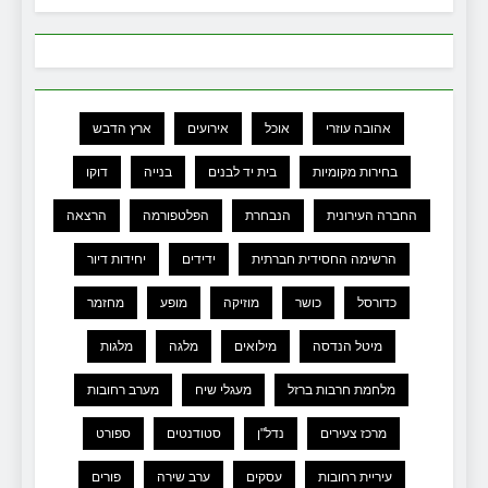
אהובה עוזרי
אוכל
אירועים
ארץ הדבש
בחירות מקומיות
בית יד לבנים
בנייה
דוקו
החברה העירונית
הנבחרת
הפלטפורמה
הרצאה
הרשימה החסידית חברתית
ידידים
יחידות דיור
כדורסל
כושר
מוזיקה
מופע
מחזמר
מיטל הנדסה
מילואים
מלגה
מלגות
מלחמת חרבות ברזל
מעגלי שיח
מערב רחובות
מרכז צעירים
נדל"ן
סטודנטים
ספורט
עיריית רחובות
עסקים
ערב שירה
פורים