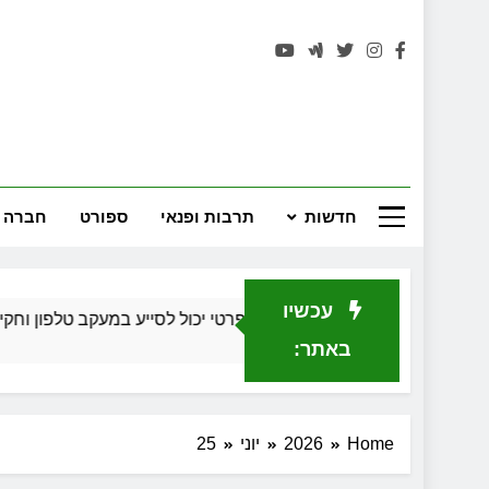
רחובות 
חדשות
תרבות ופנאי
ספורט
חברה 
עכשיו
כיצד חוקר פרטי יכול לסייע במעקב טלפון וחקירה כלכלית ב
חודש 1 Ago
באתר:
Home
2026
יוני
25