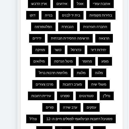
אהובה עוזרי
אוכל
אירועים
ארץ הדבש
בחירות מקומיות
בית יד לבנים
בנייה
דוקו
החברה העירונית
הנבחרת
הפלטפורמה
הרצאה
הרשימה החסידית חברתית
ידידים
יחידות דיור
כדורסל
כושר
מוזיקה
מופע
מחזמר
מיטל הנדסה
מילואים
מלגה
מלגות
מלחמת חרבות ברזל
מעגלי שיח
מערב רחובות
מרכז צעירים
נדל"ן
סטודנטים
ספורט
עיריית רחובות
עסקים
ערב שירה
פורים
פסטיבל רחובות הבינלאומי לפסלים חיים ה -12
צה"ל