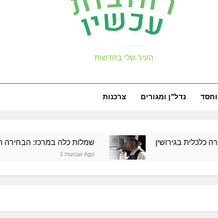
עכשיו
העיר שלי בחדשות
למה צריך משר
זכויות שמ
וחסד
נדל"ן ומגורים
צרכנות
גירושין
שמלות כלה במרכז: הבחירה הנכונה ליום 
למה צריך משר
3 שבועות Ago
זכויות שמ