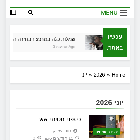
MENU
עכשיו
 בגירושין
שמלות כלה במרכז: הבחירה הנכונה ליום
באתר:
3 שבועות Ago
Home
2026
יוני
יוני 2026
כספת חסינת אש
תוכן שיווקי
עצת המומחים
11 חודשים ago
0