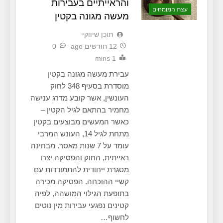
והראייתיים בעבירות
עצת המומחים
מעשה מגונה בקטין
תוכן שיווקי
12 חודשים ago
0
1 mins
עבירת מעשה מגונה בקטין
מוסדרת בסעיף 348 לחוק
העונשין, אשר קובע מדרג ענישה
מחמיר בהתאם לגיל הקטין –
כאשר המעשים מבוצעים בקטין
מתחת לגיל 14, העונש המרבי
עומד על 7 שנות מאסר. מבחינה
ראייתית, החוק והפסיקה יצרו
מסגרת ייחודית להתמודדות עם
קשיי ההוכחה. הפסיקה מכירה
בתופעת הגילוי המושהה, לפיה
קטינים נפגעי עבירות מין נוטים
לחשוף…