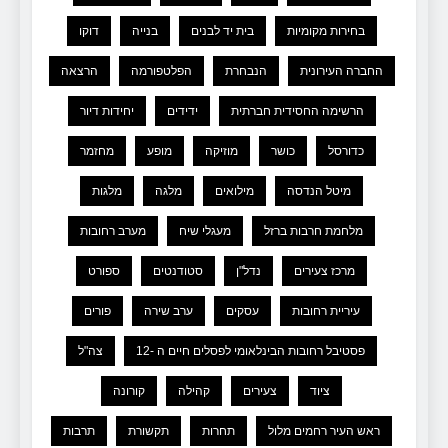
בחירות מקומיות
בית יד לבנים
בנייה
דוקו
החברה העירונית
הנבחרת
הפלטפורמה
הרצאה
הרשימה החסידית חברתית
ידידים
יחידות דיור
כדורסל
כושר
מוזיקה
מופע
מחזמר
מיטל הנדסה
מילואים
מלגה
מלגות
מלחמת חרבות ברזל
מעגלי שיח
מערב רחובות
מרכז צעירים
נדל"ן
סטודנטים
ספורט
עיריית רחובות
עסקים
ערב שירה
פורים
פסטיבל רחובות הבינלאומי לפסלים חיים ה -12
צה"ל
ציוד
צעירים
קהילה
קורונה
ראש העיר רחמים מלול
תחרות
תקשורת
תרבות