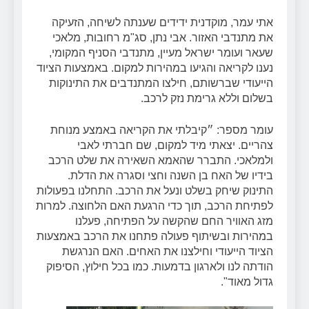
אתי עמר, מוקדנית ידידים שענתה לשיחה, הזעיקה
את מתנדבי האזור. אבי נתן, סג"מ רחובות, מלאכי
שעאר ועומר ישראל מעיין, מתנדבי הסניף המקומי,
נענו לקריאה והגיעו במהירות למקום. באמצעות הציוד
הייעודי שברשותם, חילצו המתנדבים את התינוקות
בשלום וללא גרימת נזק לרכב.
עומר מספר: ״קיבלתי את הקריאה באמצע מנוחת
צהריים. יצאתי מיד למקום, שם חברתי לאבי
ולמלאכי. התברר שהאמא השאירה את שלט הרכב
בידיו של האח בן השנה וחצי וסגרה את הדלת.
התינוק שיחק בשלט ונעל את הרכב. התחלנו בפעולות
לפתיחת הרכב, תוך כדי הרגעת האם הלחוצה. למרות
מזג האוויר החם שהקשה על הפתיחה, פעלנו
במהירות ובשיתוף פעולה פתחנו את הרכב באמצעות
הציוד הייעודי וחילצנו את האחים. האם הנרגשת
הודתה לנו ולארגון בדמעות. כמו בכל חילוץ, הסיפוק
גדול מאוד".