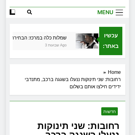
הגדול שלך
MENU
שירותי הקריינות המקצועיים של ויקטוריה
למה צריך משרד תיווך ברחובות? היתרון
המקומי שיכול לשנות עסקת נדל"ן
עכשיו
לית בגירושין
שמלות כלה במרכז: הבחירה הנכונה 
זכויות שמתחילות בעיר: מי מגן עליכם מול
המוסד והביטוחים בירושלים
באתר:
3 שבועות Ago
Home
רחובות: שני תינוקות ננעלו בשגגה ברכב, מתנדבי
ידידים חילצו אותם בשלום
חדשות
רחובות: שני תינוקות
ננעלו בשגגה ברכב,