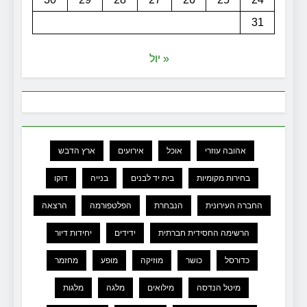
31
« יול
אהובה עוזרי
אוכל
אירועים
ארץ הדבש
בחירות מקומיות
בית יד לבנים
בנייה
דוקו
החברה העירונית
הנבחרת
הפלטפורמה
הרצאה
הרשימה החסידית חברתית
ידידים
יחידות דיור
כדורסל
כושר
מוזיקה
מופע
מחזמר
מיטל הנדסה
מילואים
מלגה
מלגות