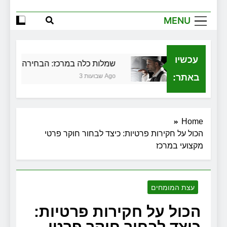
הגדול שלך
MENU
שירותי הקריינות המקצועיים של ויקטוריה
למה צריך משרד תיווך ברחובות? היתרון
המקומי שיכול לשנות עסקת נדל"ן
עכשיו
ית בגירושין
שמלות כלה במרכז: הבחירה הנכונה לי
זכויות שמתחילות בעיר: מי מגן עליכם מול
המוסד והביטוחים בירושלים
באתר:
3 שבועות Ago
Home
הכול על חקירות פרטיות: כיצד לבחור חוקר פרטי
מקצועי במרכז
עצת המומחים
הכול על חקירות פרטיות:
כיצד לבחור חוקר פרטי