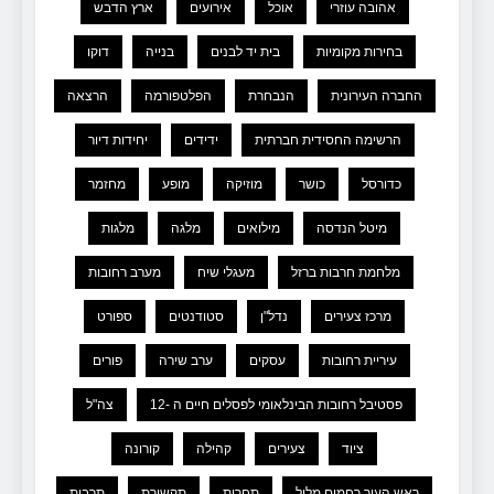
אהובה עוזרי
אוכל
אירועים
ארץ הדבש
בחירות מקומיות
בית יד לבנים
בנייה
דוקו
החברה העירונית
הנבחרת
הפלטפורמה
הרצאה
הרשימה החסידית חברתית
ידידים
יחידות דיור
כדורסל
כושר
מוזיקה
מופע
מחזמר
מיטל הנדסה
מילואים
מלגה
מלגות
מלחמת חרבות ברזל
מעגלי שיח
מערב רחובות
מרכז צעירים
נדל"ן
סטודנטים
ספורט
עיריית רחובות
עסקים
ערב שירה
פורים
פסטיבל רחובות הבינלאומי לפסלים חיים ה -12
צה"ל
ציוד
צעירים
קהילה
קורונה
ראש העיר רחמים מלול
תחרות
תקשורת
תרבות