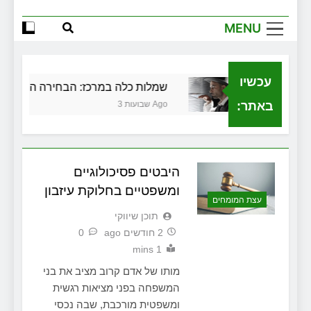
MENU
עכשיו
 בגירושין
שמלות כלה במרכז: הבחירה הנכונה ליום
באתר:
3 שבועות Ago
היבטים פסיכולוגיים
ומשפטיים בחלוקת עיזבון
עצת המומחים
תוכן שיווקי
2 חודשים ago
0
1 mins
מותו של אדם קרוב מציב את בני
המשפחה בפני מציאות רגשית
ומשפטית מורכבת, שבה נכסי