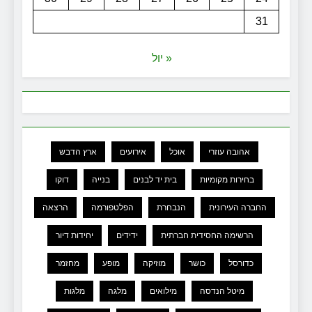
31
« יול
אהובה עוזרי
אוכל
אירועים
ארץ הדבש
בחירות מקומיות
בית יד לבנים
בנייה
דוקו
החברה העירונית
הנבחרת
הפלטפורמה
הרצאה
הרשימה החסידית חברתית
ידידים
יחידות דיור
כדורסל
כושר
מוזיקה
מופע
מחזמר
מיטל הנדסה
מילואים
מלגה
מלגות