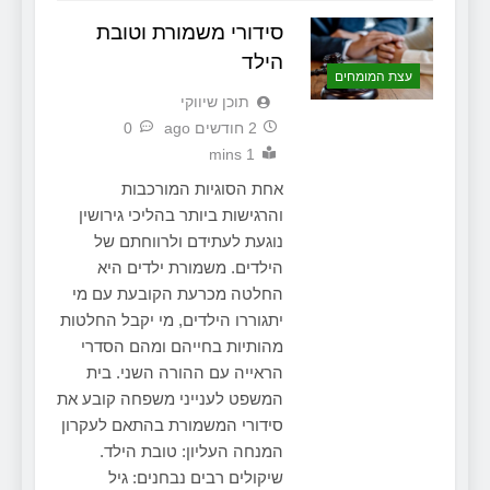
סידורי משמורת וטובת
הילד
עצת המומחים
תוכן שיווקי
2 חודשים ago
0
1 mins
אחת הסוגיות המורכבות
והרגישות ביותר בהליכי גירושין
נוגעת לעתידם ולרווחתם של
הילדים. משמורת ילדים היא
החלטה מכרעת הקובעת עם מי
יתגוררו הילדים, מי יקבל החלטות
מהותיות בחייהם ומהם הסדרי
הראייה עם ההורה השני. בית
המשפט לענייני משפחה קובע את
סידורי המשמורת בהתאם לעקרון
המנחה העליון: טובת הילד.
שיקולים רבים נבחנים: גיל