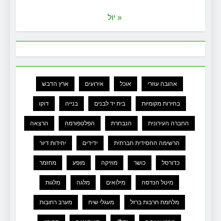
« יול
אהובה עוזרי
אוכל
אירועים
ארץ הדבש
בחירות מקומיות
בית יד לבנים
בנייה
דוקו
החברה העירונית
הנבחרת
הפלטפורמה
הרצאה
הרשימה החסידית חברתית
ידידים
יחידות דיור
כדורסל
כושר
מוזיקה
מופע
מחזמר
מיטל הנדסה
מילואים
מלגה
מלגות
מלחמת חרבות ברזל
מעגלי שיח
מערב רחובות