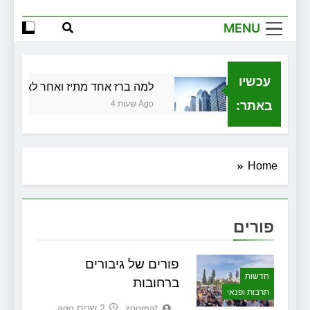
וקערה, עם ביג דיל
MENU
שמלות כלה במרכז: הבחירה הנכונה ליום
הגדול שלך
שירותי הקריינות המקצועיים של ויקטוריה
עכשיו
וך בתל אביב
למה ברז אחד מתיז ואחר לא: גובה, פ
למה צריך משרד תיווך ברחובות? היתרון
המקומי שיכול לשנות עסקת נדל"ן
באתר:
4 שעות Ago
Home
פורים
פורים של גיבורים
חדשות
ברחובות
תרבות ופנאי
zoomat
2 שנים ago