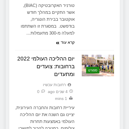
טורניר האקרובטיקה (BIAC),
אשר התקיים במהלך חודש
אוקטובר בבירת הונגריה,
בודפשט. במסגרת זו השתתפו
למעלה מ-300 מתעמלות…
קרא עוד
יום ההליכה העולמי 2022
ברחובות: צועדים
ספורט
ומתעדים
‫רחובות עכשיו
4 שנים ago
0
1 mins
עיריית רחובות והחברה העירונית,
יציינו גם השנה את יום ההליכה
העולמי באמצעות תחרות
צילומים, במטרה להכיר לתושבי