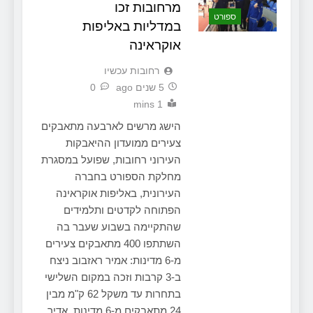
מרחובות זכו
ספורט
במדליות באליפות
אוקראינה
‫רחובות עכשיו
5 שנים ago
0
1 mins
הישג מרשים לארבעה מתאבקים
צעירים ממועדון ההיאבקות
העירוני רחובות, שפועל במסגרת
מחלקת הספורט בחברה
העירונית, באליפות אוקראינה
הפתוחה לקדטים ותלמידים
שהתקיימה בשבוע שעבר בה
השתתפו 400 מתאבקים צעירים
מ-6 מדינות: אמיר ראזבוב ניצח
ב-3 קרבות וזכה במקום השלישי
בתחרות עד משקל 62 ק"מ מבין
24 מתאבקים מ-6 מדינות. אדיר