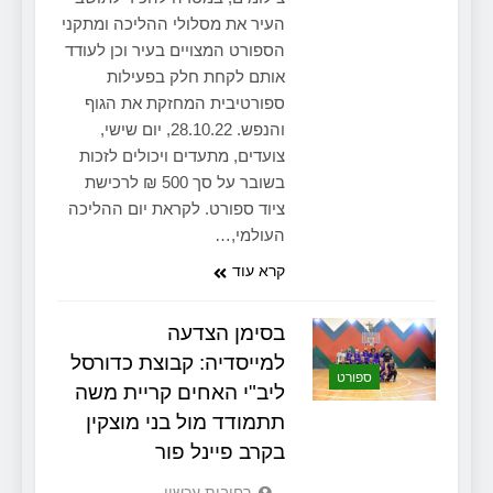
העיר את מסלולי ההליכה ומתקני
הספורט המצויים בעיר וכן לעודד
אותם לקחת חלק בפעילות
ספורטיבית המחזקת את הגוף
והנפש. 28.10.22, יום שישי,
צועדים, מתעדים ויכולים לזכות
בשובר על סך 500 ₪ לרכישת
ציוד ספורט. לקראת יום ההליכה
העולמי,…
קרא עוד
בסימן הצדעה
למייסדיה: קבוצת כדורסל
ספורט
ליב"י האחים קריית משה
תתמודד מול בני מוצקין
בקרב פיינל פור
‫רחובות עכשיו