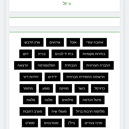
« יול
אהובה עוזרי
אוכל
אירועים
ארץ הדבש
בחירות מקומיות
בית יד לבנים
בנייה
דוקו
החברה העירונית
הנבחרת
הפלטפורמה
הרצאה
הרשימה החסידית חברתית
ידידים
יחידות דיור
כדורסל
כושר
מוזיקה
מופע
מחזמר
מיטל הנדסה
מילואים
מלגה
מלגות
מלחמת חרבות ברזל
מעגלי שיח
מערב רחובות
מרכז צעירים
נדל"ן
סטודנטים
ספורט