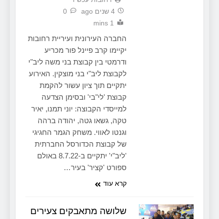
4 שנים ago
0
1 mins
החברה העירונית ועיריית רחובות
יקיימו קרב פיינל פור מכריע
ודרמטי בין קבוצת בני משה ליב"י
לקבוצת ליב"י בני מוצקין. האירוע
יתקיים תוך ציון עשור להקמת
קבוצת 'לי"בי' ובסימן הצדעה
למייסדי הקבוצה: יוני תמנו, יאיר
טקה, גשאו גטה, יהודה ברהה
וגנטו לאווי. משחק הגמר החגיגי
של קבוצת הכדורסל החברתית
'ליב"י' יתקיים ב-8.7.22 באולם
ספורט 'קציר' בעיר…
קרא עוד
שלושה מתאבקים צעירים