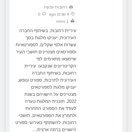
‫רחובות עכשיו
4 שנים ago
0
1 mins
עיריית רחובות, בשיתוף החברה
העירונית, יעניקו מלגות בסך
עשרות אלפי שקלים, לספורטאיות
וספורטאים מצטיינים תושבי העיר
שיימצאו מתאימים לפי
הקריטריונים שנקבעו עיריית
רחובות, בשיתוף החברה
העירונית לתרבות, ספורט ונופש,
יעניקו מלגות לספורטאים
מצטיינים על הישגיהם בשנת
2022. תוכנית המלגות נועדה
לעודד את הספורט התחרותי
ולתמרץ את הספורטאים, תושבי
רחובות, להשתתף באירועי ספורט
הישגיים ברמה ארצית…