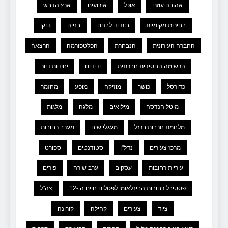
אהובה עוזרי
אוכל
אירועים
ארץ הדבש
בחירות מקומיות
בית יד לבנים
בנייה
דוקו
החברה העירונית
הנבחרת
הפלטפורמה
הרצאה
הרשימה החסידית חברתית
ידידים
יחידות דיור
כדורסל
כושר
מוזיקה
מופע
מחזמר
מיטל הנדסה
מילואים
מלגה
מלגות
מלחמת חרבות ברזל
מעגלי שיח
מערב רחובות
מרכז צעירים
נדל"ן
סטודנטים
ספורט
עיריית רחובות
עסקים
ערב שירה
פורים
פסטיבל רחובות הבינלאומי לפסלים חיים ה -12
צה"ל
ציוד
צעירים
קהילה
קורונה