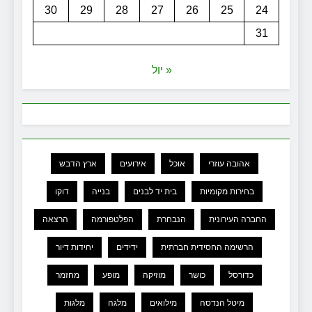
30
29
28
27
26
25
24
31
« יול
אהובה עוזרי
אוכל
אירועים
ארץ הדבש
בחירות מקומיות
בית יד לבנים
בנייה
דוקו
החברה העירונית
הנבחרת
הפלטפורמה
הרצאה
הרשימה החסידית חברתית
ידידים
יחידות דיור
כדורסל
כושר
מוזיקה
מופע
מחזמר
מיטל הנדסה
מילואים
מלגה
מלגות