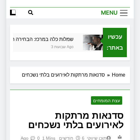
הגדול שלך
MENU
שירותי הקריינות המקצועיים של ויקטוריה
למה צריך משרד תיווך ברחובות? היתרון
המקומי שיכול לשנות עסקת נדל"ן
עכשיו
ת בגירושין
שמלות כלה במרכז: הבחירה הנכונה לי
זכויות שמתחילות בעיר: מי מגן עליכם מול
המוסד והביטוחים בירושלים
באתר:
3 שבועות Ago
Home
סדנאות מרתקות לאירועים בלתי נשכחים
עצת המומחים
סדנאות מרתקות
לאירועים בלתי נשכחים
תוכן שיווקי
6 חודשים Ago
1 Mins
0