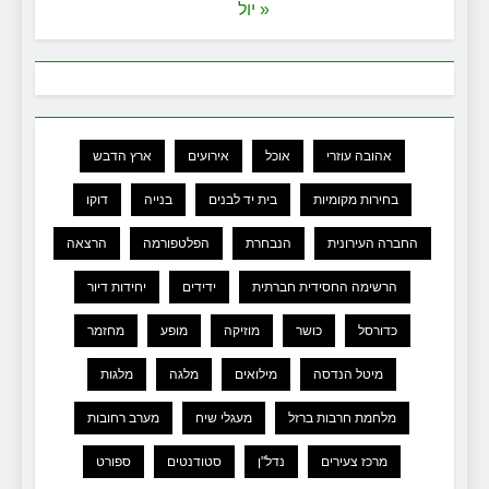
« יול
אהובה עוזרי
אוכל
אירועים
ארץ הדבש
בחירות מקומיות
בית יד לבנים
בנייה
דוקו
החברה העירונית
הנבחרת
הפלטפורמה
הרצאה
הרשימה החסידית חברתית
ידידים
יחידות דיור
כדורסל
כושר
מוזיקה
מופע
מחזמר
מיטל הנדסה
מילואים
מלגה
מלגות
מלחמת חרבות ברזל
מעגלי שיח
מערב רחובות
מרכז צעירים
נדל"ן
סטודנטים
ספורט