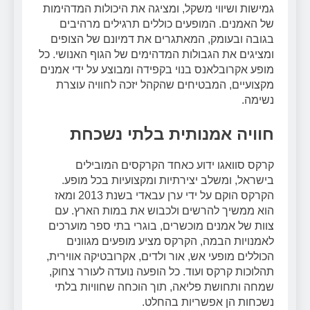
גמישות ושיווי משקל, ומציגה את היכולות המדהימות
של האמנים. המופעים כוללים תרגילים מרהיבים
בגובה ובעומק, המאתגרים את דמיונם של הצופים
ומציגים את הגבולות המדהימים של הגוף האנושי. כל
מופע אקרובלאנס בנוי בקפידה ומבוצע על ידי אמנים
מקצועיים, המבטיחים שהקהל יזכה לחוויה עוצרת
נשימה.
חוויה אמנותית בלתי נשכחת
קרקס סוואגו ידוע כאחד הקרקסים המובילים
בישראל, ומשלב יצירתיות ומקצועיות בכל מופע.
הקרקס הוקם על ידי ערן עבאדי בשנת 2013 ומאז
הוא ממשיך להרשים ולכבוש את במות הארץ. עם
צוות של אמנים מוכשרים, בוגרי בתי ספר מוערכים
לאמנויות הבמה, הקרקס מציע מופעים מגוונים
הכוללים מופעי אש, אור ולדים, אקרובטיקה אווירית,
תהלוכות קרקס ועוד. כל הופעה נועדה לעורר צחוק,
שמחה ותחושת פליאה, תוך הוכחה שחוויות בלתי
נשכחות הן אפשריות בהחלט.