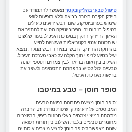
טיפול טבעי בהליקובקטר
מאפשר להתמודד עם
חיידק הקיבה בצורה בריאה וללא תופעות לוואי.
שימוש בפרוביוטיקה, שום ודבש ידועים כיעילים
בטיפול בזיהום זה. הפרוביוטיקה מסייעת להחזיר את
האיזון החיידקי התקין במערכת העיכול, בעוד שלשום
יש תכונות אנטי בקטריאליות שעשויות לסייע
בהרחקת החיידק. הדבש, במיוחד דבש מנוקה, נמצא
יעיל בסיוע לריפוי תוך הקלה על כאבי מערכת העיכול.
השילוב בין תזונה בריאה לבין צמחים ותוספי תזונה
טבעיים יכול לסייע בהפחתת התסמינים ולשפר את
בריאות מערכת העיכול.
סופר חוסן – טבע במיטבו
'סופר חוסן' מציעה פתרונות רפואה טבעית
המבוססים על ידע עתיק ושיטות מודרניות. החברה
מתמחה במיצוי צמחים בעלי תכונות ריפוי, המיוצרים
מחומרים טבעיים בלבד. השילוב בין תורות רפואה
שונות מאפשר ל'סופר חוסן' להציע מוצרים איכותיים