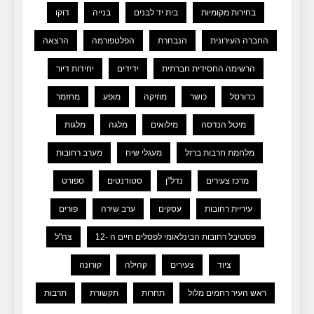
בחירות מקומיות
בית יד לבנים
בנייה
דוקו
החברה העירונית
הנבחרת
הפלטפורמה
הרצאה
הרשימה החסידית חברתית
ידידים
יחידות דיור
כדורסל
כושר
מוזיקה
מופע
מחזמר
מיטל הנדסה
מילואים
מלגה
מלגות
מלחמת חרבות ברזל
מעגלי שיח
מערב רחובות
מרכז צעירים
נדל"ן
סטודנטים
ספורט
עיריית רחובות
עסקים
ערב שירה
פורים
פסטיבל רחובות הבינלאומי לפסלים חיים ה -12
צה"ל
ציוד
צעירים
קהילה
קורונה
ראש העיר רחמים מלול
תחרות
תקשורת
תרבות