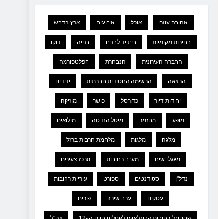
אהובה עוזרי
אוכל
אירועים
ארץ הדבש
בחירות מקומיות
בית יד לבנים
בנייה
דוקו
החברה העירונית
הנבחרת
הפלטפורמה
הרצאה
הרשימה החסידית חברתית
ידידים
יחידות דיור
כדורסל
כושר
מוזיקה
מופע
מחזמר
מיטל הנדסה
מילואים
מלגה
מלגות
מלחמת חרבות ברזל
מעגלי שיח
מערב רחובות
מרכז צעירים
נדל"ן
סטודנטים
ספורט
עיריית רחובות
עסקים
ערב שירה
פורים
פסטיבל רחובות הבינלאומי לפסלים חיים ה -12
צה"ל