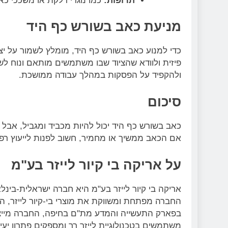
תרופות:
כמו נוגדי דלקת או משככי כ
מניעת כאב בשורש כף היד
כדי למנוע כאב בשורש כף היד, מומלץ לשמור על יצי
פיזית ולוודא שהציוד שבו משתמשים מותאם ונוח לש
ולהקפיד על הפסקות במהלך עבודה ממושכת.
סיכום
כאב בשורש כף היד יכול להיות מכביד ומגביל, אבל ע
אם הכאב ממשיך או מחמיר, חשוב לפנות לייעוץ רפו
על אריקה בי קיור לייזר בע"מ
אריקה בי קיור לייזר בע"מ היא חברה ישראלית-בינל
החברה מפתחת ומשווקת את מוצרי בי-קיור לייזר, ה
בפארק התעשייה והמדע מת"ם בחיפה, החברה מייצאת 
משתמשים בטכנולוגיית לייזר רך ומספקים פתרון יע