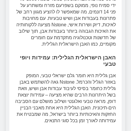
ידי סמיח נופי, ממוקם בשפרעם מזרח ומשתרע על
פני 14 דונמים, מה שמאפשר לו להציע מגוון רחב של
פתרונות בעבודות אבן ושיש טבעיות. עם מחויבות
לאיכות, דיוק ושירות אישי, Nstone מציעה ללקוחותיה
את האיכות הגבוהה ביותר בעבודות אבן, תוך שילוב
של חדשנות וטכנולוגיה מתקדמת עם חומרים
מקומיים, כמו האבן הישראלית הגלילית.
האבן הישראלית הגלילית: עמידות ויופי
טבעי
אבן גלילית היא חומר גלם ישראלי טבעי, המופק
באזור הגליל והכרמל. Nstone גאה להשתמש באבן
גלילית כחומר בסיסי לעיבוד עבודות אבן ושיש, וזאת
בשל היתרונות הרבים שהיא מציעה – עמידות יוצאת
דופן, מראה טבעי ואלגנטי ושילוב מושלם עם הסביבה
הים-תיכונית. האבן הגלילית היא אחת מאבני הבניין
החזקות והאיכותיות ביותר בישראל, מה שמבטיח את
עמידותה לאורך זמן בכל סוגי התנאים.