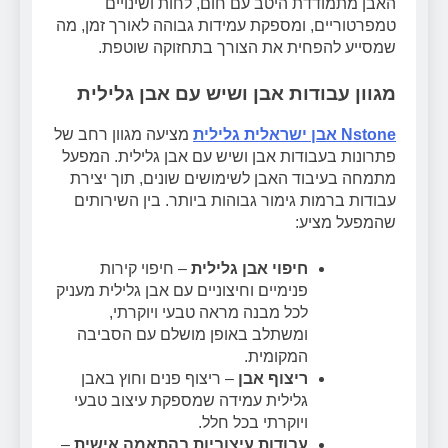
האבן מתמודדת היטב עם חום, לחות ושינויים
טמפרטוריים, ומספקת עמידות גבוהה לאורך זמן, מה
שמסייע להפחית את הצורך בתחזוקה שוטפת.
מגוון עבודות אבן ושיש עם אבן גלילית
Nstone אבן ישראלית גלילית
מציעה מגוון רחב של
פתרונות בעבודות אבן ושיש עם אבן גלילית. המפעל
מתמחה בעיבוד האבן לשימושים שונים, תוך יצירת
עבודות ברמות גימור גבוהות ביותר. בין השירותים
שהמפעל מציע:
חיפוי אבן גלילית
– חיפוי קירות
פנימיים וחיצוניים עם אבן גלילית מעניק
לכל מבנה מראה טבעי ויוקרתי,
ומשתלב באופן מושלם עם הסביבה
המקומית.
ריצוף אבן
– ריצוף פנים וחוץ באבן
גלילית עמידה שמספקת עיצוב טבעי
ויוקרתי בכל חלל.
עבודות עיצוביות בהתאמה אישית
–