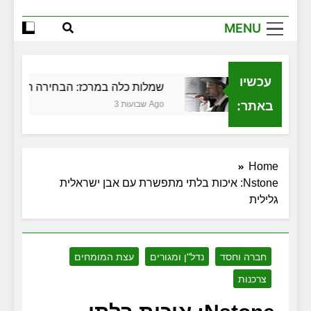
שירותי הקריינות המקצועיים של ויקטוריה
MENU
למה צריך משרד תיווך ברחובות? היתרון
המקומי שיכול לשנות עסקת נדל"ן
זכויות שמתחילות בעיר: מי מגן עליכם מול
המוסד והביטוחים בירושלים
עכשיו
ת בגירושין
שמלות כלה במרכז: הבחירה הנכונה ליו
באתר:
3 שבועות Ago
Home
Nstone: איכות בלתי מתפשרת עם אבן ישראלית
גלילית
חברה וחסד
נדל"ן ומגורים
עצת המומחים
צרכנות