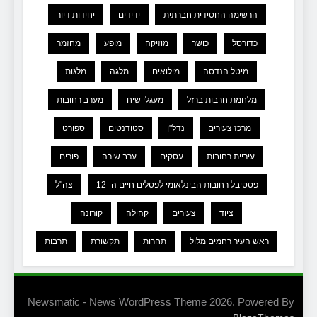
הרשימה החסידית חברתית
ידידים
יחידות דיור
כדורסל
כושר
מוזיקה
מופע
מחזמר
מיטל הנדסה
מילואים
מלגה
מלגות
מלחמת חרבות ברזל
מעגלי שיח
מערב רחובות
מרכז צעירים
נדל"ן
סטודנטים
ספורט
עיריית רחובות
עסקים
ערב שירה
פורים
פסטיבל רחובות הבינלאומי לפסלים חיים ה -12
צה"ל
ציוד
צעירים
קהילה
קורונה
ראש העיר רחמים מלול
תחרות
תקשורת
תרבות
Newsmatic - News WordPress Theme 2026. Powered By