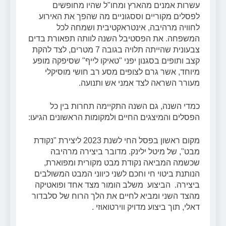
עשרות אמנים מהארץ ומחו"ל שהיו מחופשים
לפסלים מקוריים וססגוניים מה שהפך את האירוע
לחוויה מרהיבה, אינטראקטיבית ושמחה לכל
המשפחה. את הפסטיבל השנה לוותה תפאורת בדים
צבעונית שהייתה תלויה בגובה 7 מטרים, לצד להקת
קצב ותופים בסגנון יפני "טאיקו לייף" שסיפקה מופע
מיוחד, אשר גרם לצופים מסע רב חושי מוסיקלי
מעורר השראה לצד אמני אש ותנועה.
כמדי השנה, גם השנה התקיימה תחרות בין כל
הפסלים והמיצגים החיים ולמקומות הראשונים הגיעו:
מקום ראשון בפסל החי לשנת 2023 ליצירת "נקודת
מבט", של מיטל ילינק. מדובר ביצירה מרהיבה
שכשמה המביאה נקודת מבט מקורית ומפוארת,
הנותנת ביטוי חי וחכם לשני כיווני המבט המשולבים
ביצירה. הביצוע משלב הומור מצד אחד ופואטיקה
מהצד השני ומביא לחיים את הלך הרוח של סלבדור
דאלי, תוך ביצוע מדויק ווירטואוזי .