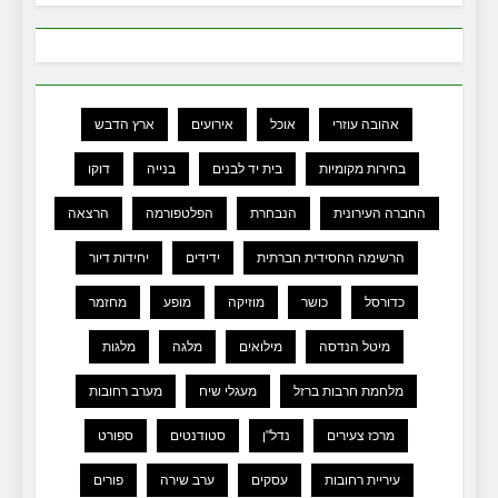
אהובה עוזרי
אוכל
אירועים
ארץ הדבש
בחירות מקומיות
בית יד לבנים
בנייה
דוקו
החברה העירונית
הנבחרת
הפלטפורמה
הרצאה
הרשימה החסידית חברתית
ידידים
יחידות דיור
כדורסל
כושר
מוזיקה
מופע
מחזמר
מיטל הנדסה
מילואים
מלגה
מלגות
מלחמת חרבות ברזל
מעגלי שיח
מערב רחובות
מרכז צעירים
נדל"ן
סטודנטים
ספורט
עיריית רחובות
עסקים
ערב שירה
פורים