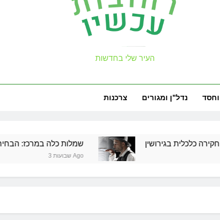
עכשיו
העיר שלי בחדשות
למה צריך משר
זכויות שמ
וחסד
נדל"ן ומגורים
צרכנות
ת בגירושין
שמלות כלה במרכז: הבחירה הנכונה לי
למה צריך משר
3 שבועות Ago
זכויות שמ