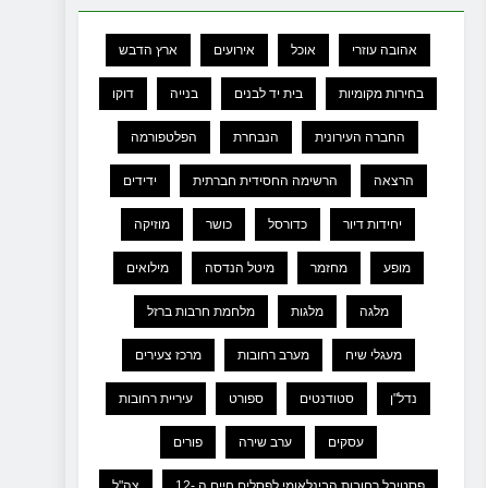
אהובה עוזרי
אוכל
אירועים
ארץ הדבש
בחירות מקומיות
בית יד לבנים
בנייה
דוקו
החברה העירונית
הנבחרת
הפלטפורמה
הרצאה
הרשימה החסידית חברתית
ידידים
יחידות דיור
כדורסל
כושר
מוזיקה
מופע
מחזמר
מיטל הנדסה
מילואים
מלגה
מלגות
מלחמת חרבות ברזל
מעגלי שיח
מערב רחובות
מרכז צעירים
נדל"ן
סטודנטים
ספורט
עיריית רחובות
עסקים
ערב שירה
פורים
פסטיבל רחובות הבינלאומי לפסלים חיים ה -12
צה"ל