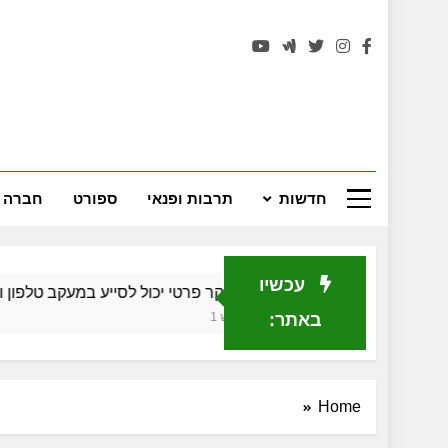
רחובות 
חדשות
תרבות ופנאי
ספורט
חברה 
עכשיו
כיצד חוקר פרטי יכול לסייע במעקב טלפון וחקירה כלכלי
חודש 1 Ago
באתר:
Home