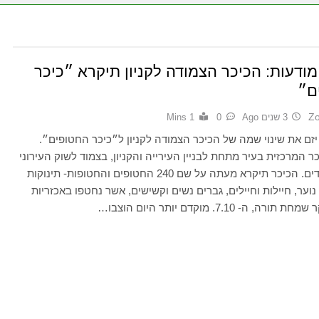
ודעות: הכיכר הצמודה לקניון תיקרא ״כיכר
ם״
Z
3 שנים Ago
0
1 Mins
זם את שינוי שמה של הכיכר הצמודה לקניון ל״כיכר החטופים״.
ר המרכזית בעיר מתחת לבניין העירייה והקניון, בצמוד לשוק העירוני
ולגן המייסדים. הכיכר תיקרא מעתה על שם 240 החטופים והחטופות- תינוקות
י נוער, חיילות וחיילים, גברים נשים וקשישים, אשר נחטפו באכזריות
ה, ה- 7.10. מוקדם יותר היום הוצבו…