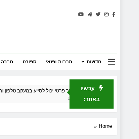
רחובות 
חדשות
תרבות ופנאי
ספורט
חברה 
עכשיו
כיצד חוקר פרטי יכול לסייע במעקב טלפון וחקירה כלכ
חודש 1 Ago
באתר:
Home