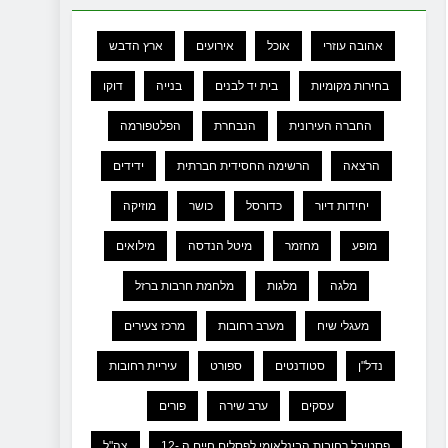
אהובה עוזרי
אוכל
אירועים
ארץ הדבש
בחירות מקומיות
בית יד לבנים
בנייה
דוקו
החברה העירונית
הנבחרת
הפלטפורמה
הרצאה
הרשימה החסידית חברתית
ידידים
יחידות דיור
כדורסל
כושר
מוזיקה
מופע
מחזמר
מיטל הנדסה
מילואים
מלגה
מלגות
מלחמת חרבות ברזל
מעגלי שיח
מערב רחובות
מרכז צעירים
נדל"ן
סטודנטים
ספורט
עיריית רחובות
עסקים
ערב שירה
פורים
פסטיבל רחובות הבינלאומי לפסלים חיים ה -12
צה"ל