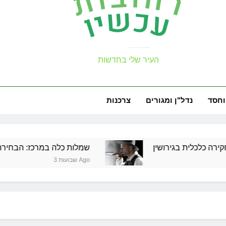
עכשיו
העיר שלי בחדשות
למה צריך משר
זכויות שמ
וחסד
נדל"ן ומגורים
צרכנות
לית בגירושין
שמלות כלה במרכז: הבחירה הנכונה ל
למה צריך משר
3 שבועות Ago
זכויות שמ