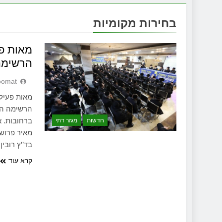
בחירות מקומיות
מאות פ
הרשימה
oomat
מאות פעיל
הרשימה הח
ברחובות. א
חדשות
מגזר דתי
מאיר פרוש,
בד’’ץ רובי
קרא עוד