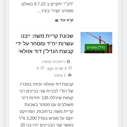
'ליב"י' יתקיים ב-8.7.22 באולם
ספורט 'קציר' בעיר…
קרא עוד
שכונת קריית משה: ייבנו
עשרות יח"ד ומסחר על ידי
נדל"ן ומגורים
קבוצת הנדל"ן דוד אזולאי
‫רחובות עכשיו
4 שנים ago
0
1 mins
קבוצת דוד אזולאי זכתה במכרז
של רמ"י לבניית שני בניינים רבי
קומות שיכללו 135 יחידות דיור
משולבים עם מסחר בשכונת
קריית משה ברחובות. הפרויקט
יוקם על מגרש בגודל 3,200 מ"ר
כאשר שני הבניינים יהיו בני 20