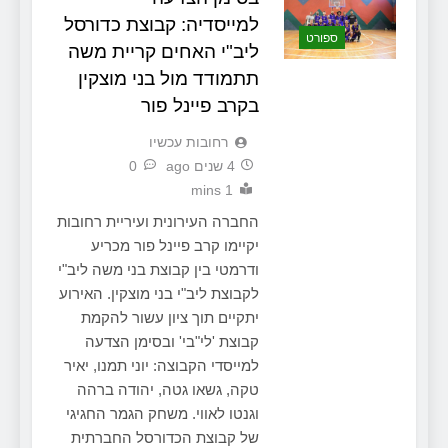
למייסדיה: קבוצת כדורסל
ספורט
ליב"י האחים קריית משה
תתמודד מול בני מוצקין
בקרב פיינל פור
‫רחובות עכשיו
4 שנים ago
0
1 mins
החברה העירונית ועיריית רחובות
יקיימו קרב פיינל פור מכריע
ודרמטי בין קבוצת בני משה ליב"י
לקבוצת ליב"י בני מוצקין. האירוע
יתקיים תוך ציון עשור להקמת
קבוצת 'לי"בי' ובסימן הצדעה
למייסדי הקבוצה: יוני תמנו, יאיר
טקה, גשאו גטה, יהודה ברהה
וגנטו לאווי. משחק הגמר החגיגי
של קבוצת הכדורסל החברתית