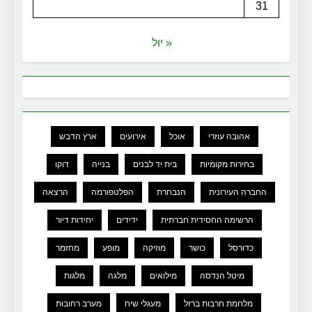
31
« יול
אהובה עוזרי
אוכל
אירועים
ארץ הדבש
בחירות מקומיות
בית יד לבנים
בנייה
דוקו
החברה העירונית
הנבחרת
הפלטפורמה
הרצאה
הרשימה החסידית חברתית
ידידים
יחידות דיור
כדורסל
כושר
מוזיקה
מופע
מחזמר
מיטל הנדסה
מילואים
מלגה
מלגות
מלחמת חרבות ברזל
מעגלי שיח
מערב רחובות