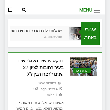
המוסד והביטוחים בירושלים
MENU
שמלות כלה במרכז: הבחירה הנכונה ליום
הגדול שלך
שירותי הקריינות המקצועיים של ויקטוריה
עכשיו
גירושין
שמלות כלה במרכז: הבחירה הנכונה ליום 
למה צריך משרד תיווך ברחובות? היתרון
המקומי שיכול לשנות עסקת נדל"ן
באתר:
3 שבועות Ago
זכויות שמתחילות בעיר: מי מגן עליכם מול
המוסד והביטוחים בירושלים
דווקא עכשיו: מעגלי שיח
בעיר רחובות לציון 27
חברה וחסד
שנים לרצח רבין ז"ל
‫רחובות עכשיו
4 שנים ago
0
1 mins
אסיפה ישראלית: שיח משותף
ומרפא, דווקא עכשיו ביום חמישי,