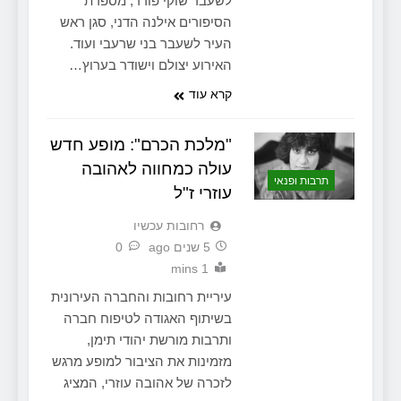
לשעבר שוקי פורר, מספרת
הסיפורים אילנה הדני, סגן ראש
העיר לשעבר בני שרעבי ועוד.
האירוע יצולם וישודר בערוץ…
קרא עוד
"מלכת הכרם": מופע חדש
עולה כמחווה לאהובה
תרבות ופנאי
עוזרי ז"ל
‫רחובות עכשיו
5 שנים ago
0
1 mins
עיריית רחובות והחברה העירונית
בשיתוף האגודה לטיפוח חברה
ותרבות מורשת יהודי תימן,
מזמינות את הציבור למופע מרגש
לזכרה של אהובה עוזרי, המציג