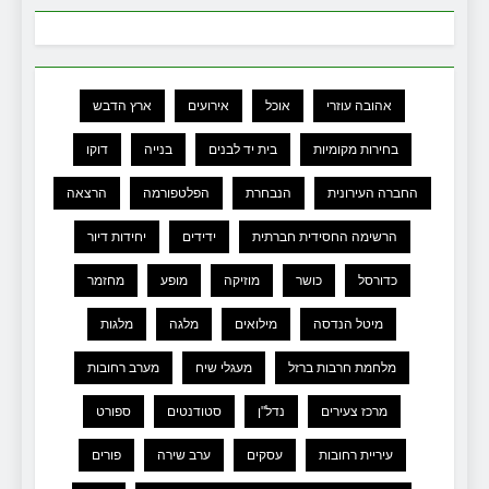
אהובה עוזרי
אוכל
אירועים
ארץ הדבש
בחירות מקומיות
בית יד לבנים
בנייה
דוקו
החברה העירונית
הנבחרת
הפלטפורמה
הרצאה
הרשימה החסידית חברתית
ידידים
יחידות דיור
כדורסל
כושר
מוזיקה
מופע
מחזמר
מיטל הנדסה
מילואים
מלגה
מלגות
מלחמת חרבות ברזל
מעגלי שיח
מערב רחובות
מרכז צעירים
נדל"ן
סטודנטים
ספורט
עיריית רחובות
עסקים
ערב שירה
פורים