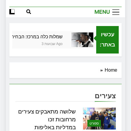
הגדול שלך
MENU
שירותי הקריינות המקצועיים של ויקטוריה
למה צריך משרד תיווך ברחובות? היתרון
המקומי שיכול לשנות עסקת נדל"ן
עכשיו
לכלית בגירושין
שמלות כלה במרכז: הבחירה הנכונה
זכויות שמתחילות בעיר: מי מגן עליכם מול
המוסד והביטוחים בירושלים
באתר:
3 שבועות Ago
Home
צעירים
שלושה מתאבקים צעירים
מרחובות זכו
ספורט
במדליות באליפות