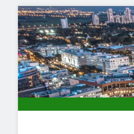
ד תיווך ברחובות? היתרון המקומי שיכול לשנות עסקת נדל"ן