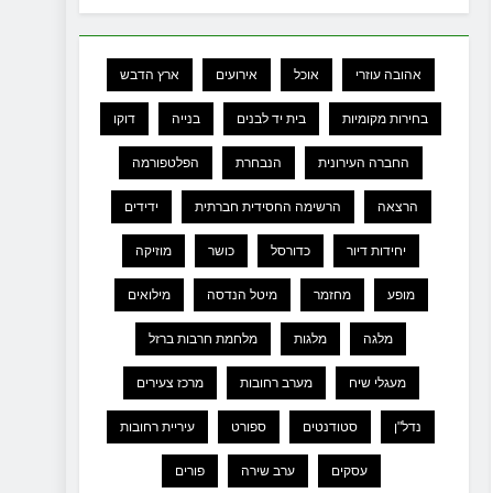
אהובה עוזרי
אוכל
אירועים
ארץ הדבש
בחירות מקומיות
בית יד לבנים
בנייה
דוקו
החברה העירונית
הנבחרת
הפלטפורמה
הרצאה
הרשימה החסידית חברתית
ידידים
יחידות דיור
כדורסל
כושר
מוזיקה
מופע
מחזמר
מיטל הנדסה
מילואים
מלגה
מלגות
מלחמת חרבות ברזל
מעגלי שיח
מערב רחובות
מרכז צעירים
נדל"ן
סטודנטים
ספורט
עיריית רחובות
עסקים
ערב שירה
פורים