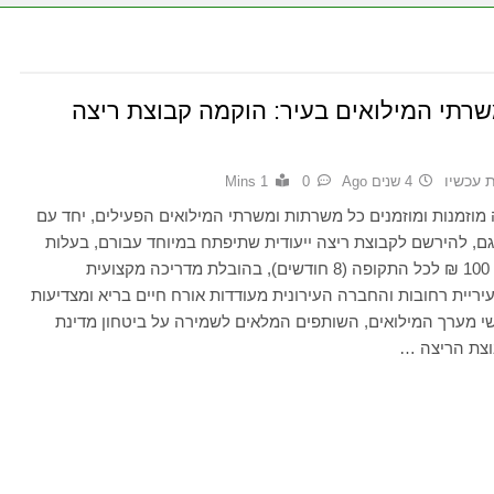
רתי המילואים בעיר: הוקמה קבוצת ריצה
ת עכשיו
4 שנים Ago
0
1 Mins
מוזמנות ומוזמנים כל משרתות ומשרתי המילואים הפעילים, יחד עם
וגם, להירשם לקבוצת ריצה ייעודית שתיפתח במיוחד עבורם, בעלות
סמלית של 100 ₪ לכל התקופה (8 חודשים), בהובלת מדריכה מקצועית
יריית רחובות והחברה העירונית מעודדות אורח חיים בריא ומצדיעות
שי מערך המילואים, השותפים המלאים לשמירה על ביטחון מדינת
וצת הריצה …