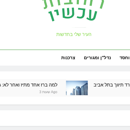
עכשיו
העיר שלי בחדשות
למה צריך משר
וחסד
נדל"ן ומגורים
צרכנות
ל אביב
למה ברז אחד מתיז ואחר לא: גובה, פייה וק
3 שעות Ago
למה צריך משר