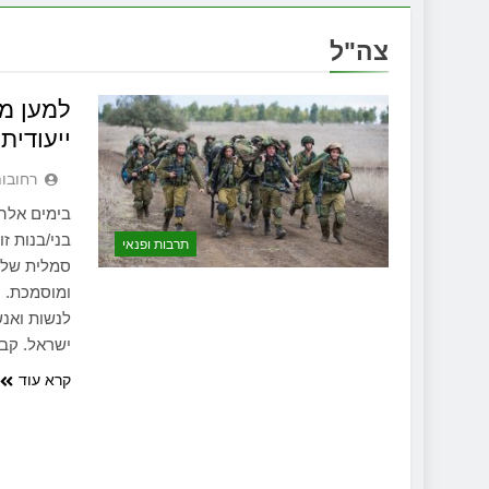
צה"ל
למען מש
ייעודית
‫רחובו
בימים אלה 
בני/בנות ז
תרבות ופנאי
ומוסמכת. ע
לנשות ואנ
ישראל. קב
קרא עוד