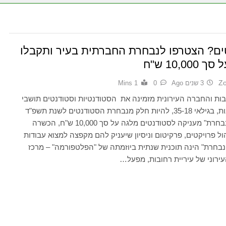
ים? הצטרפו לנבחרת החברתית בעיר ותקבלו
10,00 ש"ח
Z
3 שנים Ago
0
1 Mins
בות והחברה העירונית מזמינה את הסטודנטיות וסטודנטים תושבי
העיר רחובות, בגילאי 35-18, להיות חלק מנבחרת הסטודנטים לשנת תשפ"ד
תוכנית "הנבחרת" מעניקה לסטודנטים מלגה על סך 10,000 ש"ח, הכשרה
הול פרויקטים, פרקיטום וניסיון שיעניק להם מקפצה למצוא עבודות
נבחרת" הינה תוכנית שנתית ביוזמתה של "הפלטפורמה" – מרכז
ירוני של עיריית רחובות, מפעל…