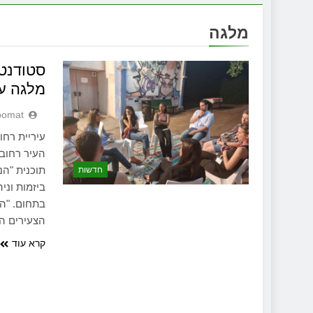
מלגה
סטודנט
מלגה על סך 0
oomat
עיריית רחו
חדשות
ביזמות וני
בתחום. "ה
הצעירים הע
קרא עוד