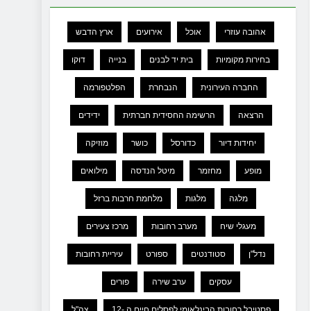
אהובה עוזרי
אוכל
אירועים
ארץ הדבש
בחירות מקומיות
בית יד לבנים
בנייה
דוקו
החברה העירונית
הנבחרת
הפלטפורמה
הרצאה
הרשימה החסידית חברתית
ידידים
יחידות דיור
כדורסל
כושר
מוזיקה
מופע
מחזמר
מיטל הנדסה
מילואים
מלגה
מלגות
מלחמת חרבות ברזל
מעגלי שיח
מערב רחובות
מרכז צעירים
נדל"ן
סטודנטים
ספורט
עיריית רחובות
עסקים
ערב שירה
פורים
פסטיבל רחובות הבינלאומי לפסלים חיים ה -12
צה"ל