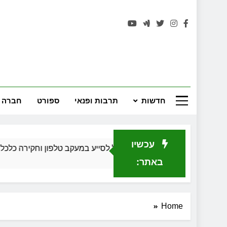
רחובות 
חדשות
תרבות ופנאי
ספורט
חברה 
עכשיו
כיצד חוקר פרטי יכול לסייע במעקב טלפון וחקירה כלכלית בגירושין
חודש 1 Ago
באתר:
Home