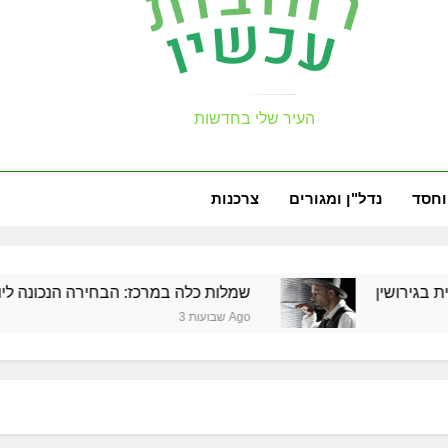
למה צריך משר
עכשיו
זכויות שמ
העיר שלי בחדשות
וחסד
נדל"ן ומגורים
צרכנות
למה צריך משר
שמלות כלה במרכז: הבחירה הנכונה ליום הגדול של
זכויות שמ
3 שבועות Ago