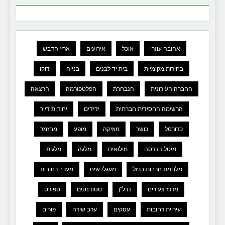
אהובה עוזרי
אוכל
אירועים
ארץ הדבש
בחירות מקומיות
בית יד לבנים
בנייה
דוקו
החברה העירונית
הנבחרת
הפלטפורמה
הרצאה
הרשימה החסידית חברתית
ידידים
יחידות דיור
כדורסל
כושר
מוזיקה
מופע
מחזמר
מיטל הנדסה
מילואים
מלגה
מלגות
מלחמת חרבות ברזל
מעגלי שיח
מערב רחובות
מרכז צעירים
נדל"ן
סטודנטים
ספורט
עיריית רחובות
עסקים
ערב שירה
פורים