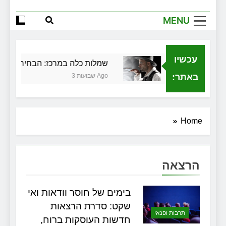
הגדול שלך
MENU
שירותי הקריינות המקצועיים של ויקטוריה
למה צריך משרד תיווך ברחובות? היתרון
המקומי שיכול לשנות עסקת נדל"ן
עכשיו
לכלית בגירושין
שמלות כלה במרכז: הבחירה הנכונה
זכויות שמתחילות בעיר: מי מגן עליכם מול
המוסד והביטוחים בירושלים
באתר:
3 שבועות Ago
Home
הרצאה
בימים של חוסר וודאות ואי
שקט: סדרת הרצאות
תרבות ופנאי
חדשות העוסקות ברוח,