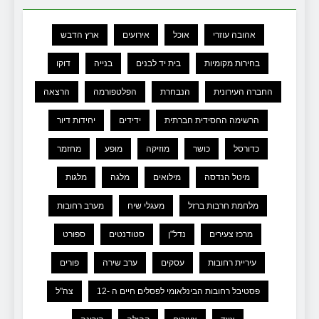
אהובה עוזרי
אוכל
אירועים
ארץ הדבש
בחירות מקומיות
בית יד לבנים
בנייה
דוקו
החברה העירונית
הנבחרת
הפלטפורמה
הרצאה
הרשימה החסידית חברתית
ידידים
יחידות דיור
כדורסל
כושר
מוזיקה
מופע
מחזמר
מיטל הנדסה
מילואים
מלגה
מלגות
מלחמת חרבות ברזל
מעגלי שיח
מערב רחובות
מרכז צעירים
נדל"ן
סטודנטים
ספורט
עיריית רחובות
עסקים
ערב שירה
פורים
פסטיבל רחובות הבינלאומי לפסלים חיים ה -12
צה"ל