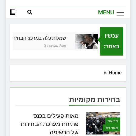
הגדול שלך
MENU
שירותי הקריינות המקצועיים של ויקטוריה
למה צריך משרד תיווך ברחובות? היתרון
המקומי שיכול לשנות עסקת נדל"ן
עכשיו
כלית בגירושין
שמלות כלה במרכז: הבחירה הנכונה
זכויות שמתחילות בעיר: מי מגן עליכם מול
המוסד והביטוחים בירושלים
באתר:
3 שבועות Ago
Home
בחירות מקומיות
מאות פעילים בכנס
חדשות
פתיחת מערכת הבחירות
מגזר דתי
של הרשימה