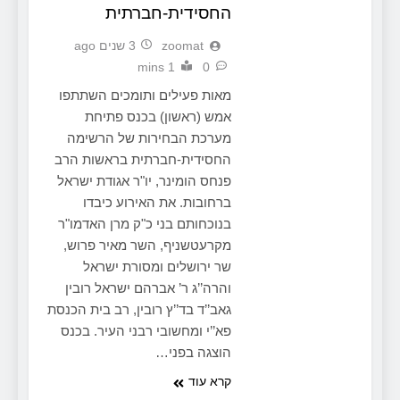
החסידית-חברתית
zoomat
3 שנים ago
1 mins
0
מאות פעילים ותומכים השתתפו
אמש (ראשון) בכנס פתיחת
מערכת הבחירות של הרשימה
החסידית-חברתית בראשות הרב
פנחס הומינר, יו"ר אגודת ישראל
ברחובות. את האירוע כיבדו
בנוכחותם בני כ"ק מרן האדמו"ר
מקרעטשניף, השר מאיר פרוש,
שר ירושלים ומסורת ישראל
והרה’’ג ר’ אברהם ישראל רובין
גאב’’ד בד’’ץ רובין, רב בית הכנסת
פא’’י ומחשובי רבני העיר. בכנס
הוצגה בפני…
קרא עוד