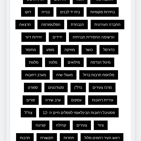
בחירות מקומיות
בית יד לבנים
בנייה
דוקו
החברה העירונית
הנבחרת
הפלטפורמה
הרצאה
הרשימה החסידית חברתית
ידידים
יחידות דיור
כדורסל
כושר
מוזיקה
מופע
מחזמר
מיטל הנדסה
מילואים
מלגה
מלגות
מלחמת חרבות ברזל
מעגלי שיח
מערב רחובות
מרכז צעירים
נדל"ן
סטודנטים
ספורט
עיריית רחובות
עסקים
ערב שירה
פורים
פסטיבל רחובות הבינלאומי לפסלים חיים ה -12
צה"ל
ציוד
צעירים
קהילה
קורונה
ראש העיר רחמים מלול
תחרות
תקשורת
תרבות