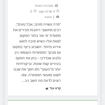
מערכת האתר
4 שנים ago
0
1 mins
"פרה עשויה מזהב, אבל טעים";
רבים מתושבי רחובות מכירים את
מסעדת 'מי ומו' בתור המקום
לצאת אליו כשיש סיבה לחגוג
אירוע מיוחד. השבוע ביקר במקום
גם מבקר המסעדות העצמאי ניב
גלבוע שכדרכו – בחן את המקם
בעיניים קצת שונות, וביקורתיות
יותר מ"העמך" ולא חסך את שבט
לשונו מאנשי המסעדה. צפו.
רוצים לדעת מה חשב ניב…
קרא עוד