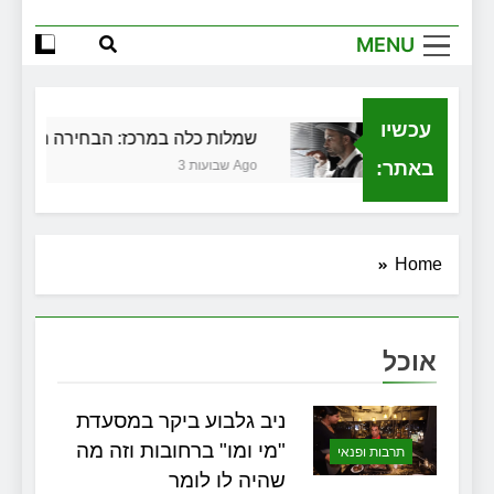
הגדול שלך
MENU
שירותי הקריינות המקצועיים של ויקטוריה
למה צריך משרד תיווך ברחובות? היתרון
המקומי שיכול לשנות עסקת נדל"ן
עכשיו
ית בגירושין
שמלות כלה במרכז: הבחירה הנכונה ל
זכויות שמתחילות בעיר: מי מגן עליכם מול
המוסד והביטוחים בירושלים
באתר:
3 שבועות Ago
Home
אוכל
ניב גלבוע ביקר במסעדת
"מי ומו" ברחובות וזה מה
תרבות ופנאי
שהיה לו לומר