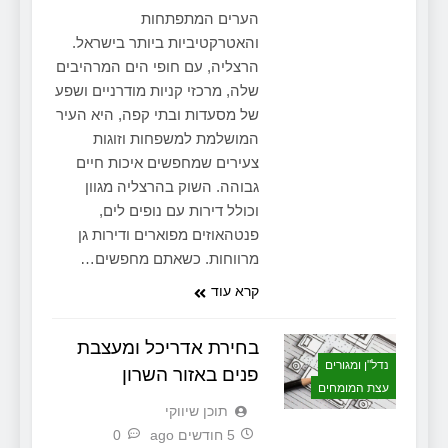
הערים המתפתחות
והאטרקטיביות ביותר בישראל.
הרצליה, עם חופי הים המרהיבים
שלה, מרכזי קניות מודרניים ושפע
של מסעדות ובתי קפה, היא העיר
המושלמת למשפחות וזוגות
צעירים שמחפשים איכות חיים
גבוהה. השוק בהרצליה מגוון
וכולל דירות עם נופים לים,
פנטהאוזים מפוארים ודירות גן
מרווחות. כשאתם מחפשים…
קרא עוד
בחירת אדריכל ומעצבת
נדל"ן ומגורים
פנים באזור השרון
עצת המומחים
תוכן שיווקי
5 חודשים ago
0