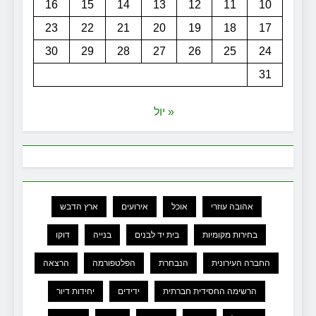
16
15
14
13
12
11
10
23
22
21
20
19
18
17
30
29
28
27
26
25
24
31
« יול
אהובה עוזרי
אוכל
אירועים
ארץ הדבש
בחירות מקומיות
בית יד לבנים
בנייה
דוקו
החברה העירונית
הנבחרת
הפלטפורמה
הרצאה
הרשימה החסידית חברתית
ידידים
יחידות דיור