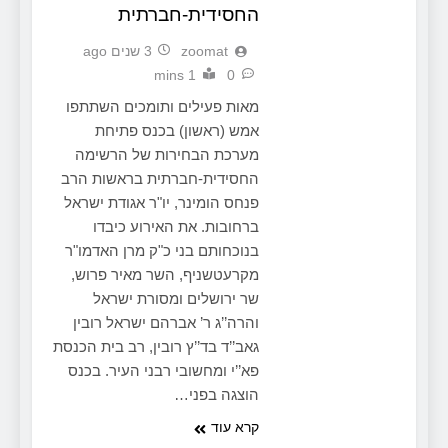
החסידית-חברתית
zoomat
3 שנים ago
1 mins
0
מאות פעילים ותומכים השתתפו
אמש (ראשון) בכנס פתיחת
מערכת הבחירות של הרשימה
החסידית-חברתית בראשות הרב
פנחס הומינר, יו"ר אגודת ישראל
ברחובות. את האירוע כיבדו
בנוכחותם בני כ"ק מרן האדמו"ר
מקרעטשניף, השר מאיר פרוש,
שר ירושלים ומסורת ישראל
והרה’’ג ר’ אברהם ישראל רובין
גאב’’ד בד’’ץ רובין, רב בית הכנסת
פא’’י ומחשובי רבני העיר. בכנס
הוצגה בפני…
קרא עוד