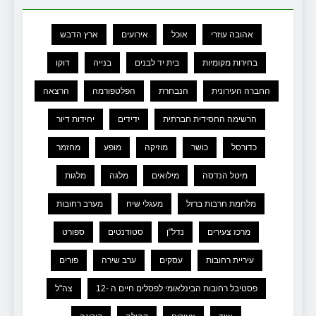
אהובה עוזרי
אוכל
אירועים
ארץ הדבש
בחירות מקומיות
בית יד לבנים
בנייה
דוקו
החברה העירונית
הנבחרת
הפלטפורמה
הרצאה
הרשימה החסידית חברתית
ידידים
יחידות דיור
כדורסל
כושר
מוזיקה
מופע
מחזמר
מיטל הנדסה
מילואים
מלגה
מלגות
מלחמת חרבות ברזל
מעגלי שיח
מערב רחובות
מרכז צעירים
נדל"ן
סטודנטים
ספורט
עיריית רחובות
עסקים
ערב שירה
פורים
פסטיבל רחובות הבינלאומי לפסלים חיים ה -12
צה"ל